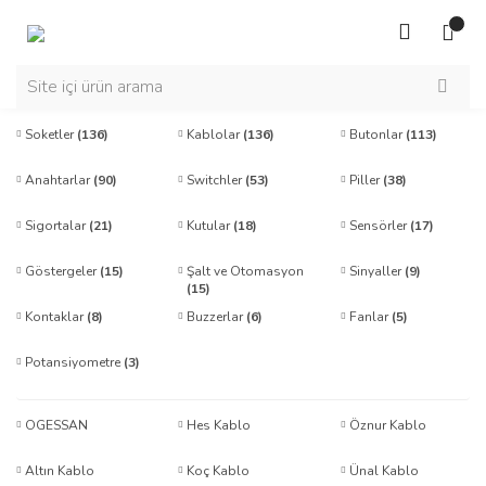
Soketler
(136)
Kablolar
(136)
Butonlar
(113)
Anahtarlar
(90)
Switchler
(53)
Piller
(38)
Sigortalar
(21)
Kutular
(18)
Sensörler
(17)
Göstergeler
(15)
Şalt ve Otomasyon
Sinyaller
(9)
(15)
Kontaklar
(8)
Buzzerlar
(6)
Fanlar
(5)
Potansiyometre
(3)
OGESSAN
Hes Kablo
Öznur Kablo
Altın Kablo
Koç Kablo
Ünal Kablo