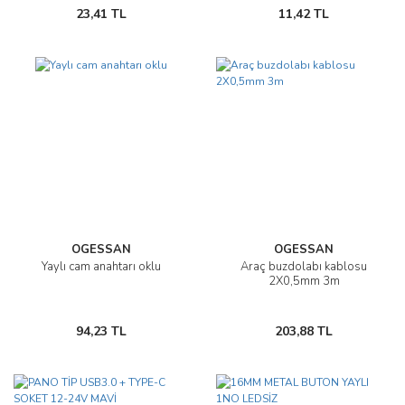
23,41 TL
11,42 TL
OGESSAN
OGESSAN
Yaylı cam anahtarı oklu
Araç buzdolabı kablosu
2X0,5mm 3m
94,23 TL
203,88 TL