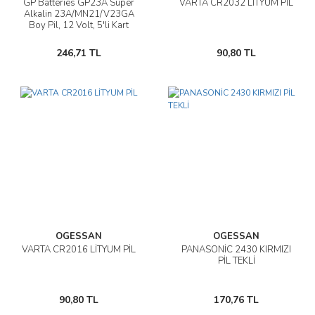
GP Batteries GP23A Süper
VARTA CR2032 LİTYUM PİL
Alkalin 23A/MN21/V23GA
Boy Pil, 12 Volt, 5'li Kart
246,71 TL
90,80 TL
OGESSAN
OGESSAN
VARTA CR2016 LİTYUM PİL
PANASONİC 2430 KIRMIZI
PİL TEKLİ
90,80 TL
170,76 TL