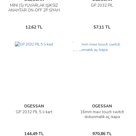
MİNİ (S) YUVARLAK IŞIKSIZ
GP 2032 PİL
ANAHTAR ON-OFF 2P SİYAH
12,62 TL
57,11 TL
Yeni
OGESSAN
OGESSAN
GP 2032 PİL 5 li kart
16mm mavi touch switch
dokunmatik aç-kapa
144,49 TL
970,86 TL