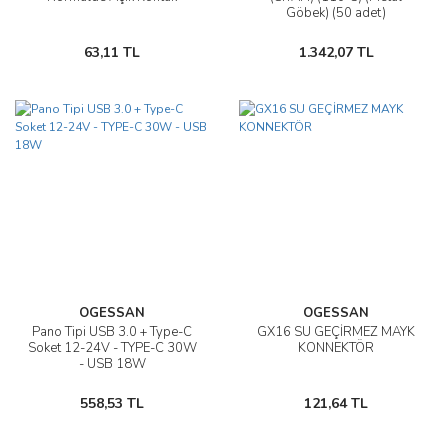
Göbek) (50 adet)
63,11 TL
1.342,07 TL
OGESSAN
OGESSAN
Pano Tipi USB 3.0 + Type-C
GX16 SU GEÇİRMEZ MAYK
Soket 12-24V - TYPE-C 30W
KONNEKTÖR
- USB 18W
558,53 TL
121,64 TL