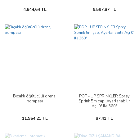
4.844,64 TL
9.597,87 TL
Bıçaklı öğütücülü drenaj
POP - UP SPRİNKLER Sprey
pompası
Sprink 5m çap, Ayarlanabilir
Açı 0° Ile 360°
11.964,21 TL
87,41 TL