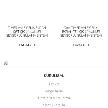
TİMER VALF GENİŞ EKRAN
Dino TİMER VALF GENİŞ
ÇİFT ÇIKIŞ YAĞMUR
EKRAN TEK ÇIKIŞ YAĞMUR
SENSÖRLÜ SULAMA SİSTEMİ
SENSÖRLÜ SULAMA SİSTEMİ
2.619,42 TL
2.474,88 TL
KURUMSAL
İletişim
Kargo Takibi
Havale Bildirim Formu
Sipariş Sorgula