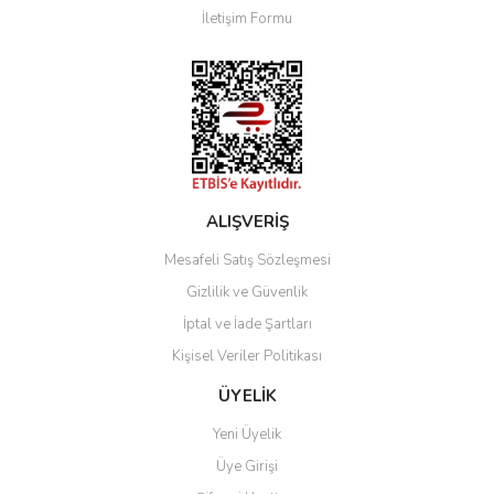
İletişim Formu
ALIŞVERİŞ
Mesafeli Satış Sözleşmesi
Gizlilik ve Güvenlik
İptal ve İade Şartları
Kişisel Veriler Politikası
ÜYELİK
Yeni Üyelik
Üye Girişi