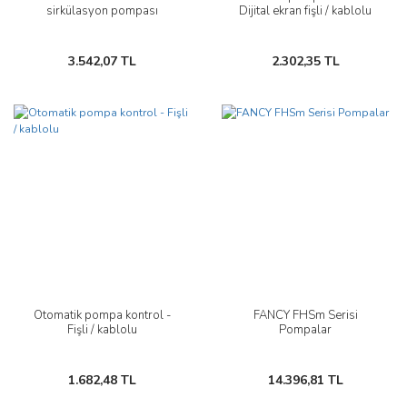
sirkülasyon pompası
Dijital ekran fişli / kablolu
3.542,07 TL
2.302,35 TL
Otomatik pompa kontrol -
FANCY FHSm Serisi
Fişli / kablolu
Pompalar
1.682,48 TL
14.396,81 TL