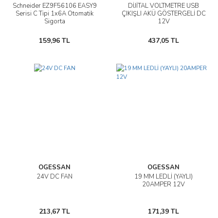
Schneider EZ9F56106 EASY9
DİJİTAL VOLTMETRE USB
Serisi C Tipi 1x6A Otomatik
ÇIKIŞLI AKÜ GÖSTERGELİ DC
Sigorta
12V
159,96 TL
437,05 TL
OGESSAN
OGESSAN
24V DC FAN
19 MM LEDLİ (YAYLI)
20AMPER 12V
213,67 TL
171,39 TL