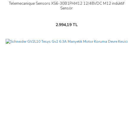
Telemecanique Sensors XS6-30B1PAM12 12/48VDC M12 indüktif
Sensör
2.994,19 TL