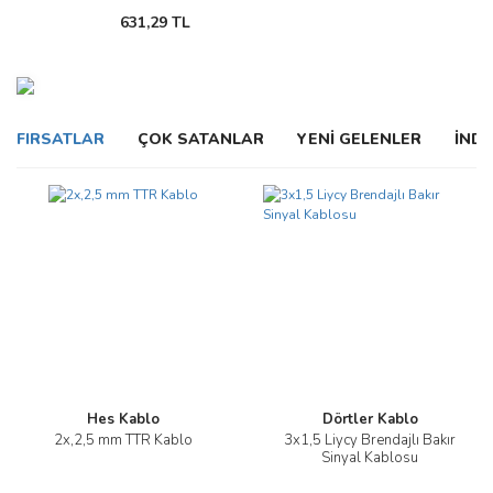
631,29 TL
FIRSATLAR
ÇOK SATANLAR
YENİ GELENLER
İNDİ
Hes Kablo
Dörtler Kablo
2x,2,5 mm TTR Kablo
3x1,5 Liycy Brendajlı Bakır
Sinyal Kablosu