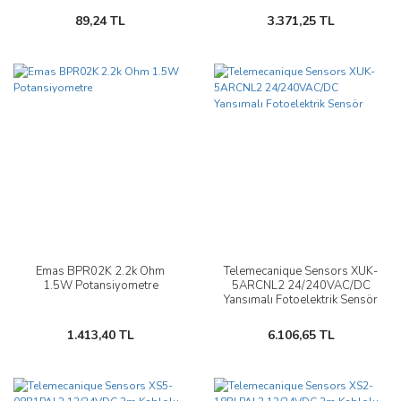
89,24 TL
3.371,25 TL
Emas BPR02K 2.2k Ohm
Telemecanique Sensors XUK-
1.5W Potansiyometre
5ARCNL2 24/240VAC/DC
Yansımalı Fotoelektrik Sensör
1.413,40 TL
6.106,65 TL