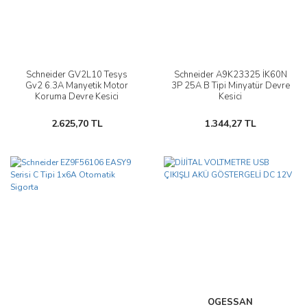
Schneider GV2L10 Tesys
Schneider A9K23325 İK60N
Gv2 6.3A Manyetik Motor
3P 25A B Tipi Minyatür Devre
Koruma Devre Kesici
Kesici
2.625,70 TL
1.344,27 TL
OGESSAN