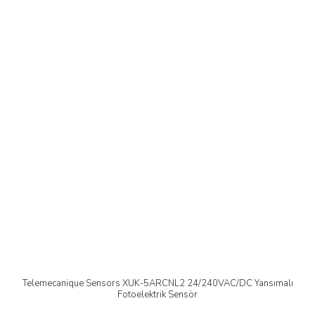
Telemecanique Sensors XUK-5ARCNL2 24/240VAC/DC Yansımalı
Fotoelektrik Sensör