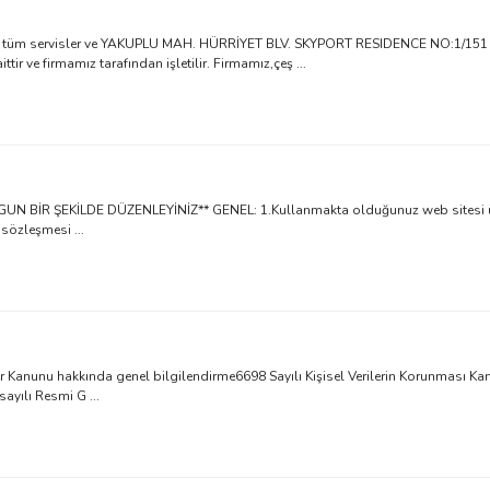
n tüm servisler ve YAKUPLU MAH. HÜRRİYET BLV. SKYPORT RESIDENCE NO:1/151 
ir ve firmamız tarafından işletilir. Firmamız,çeş ...
İR ŞEKİLDE DÜZENLEYİNİZ** GENEL: 1.Kullanmakta olduğunuz web sitesi üzerin
sözleşmesi ...
eriler Kanunu hakkında genel bilgilendirme6698 Sayılı Kişisel Verilerin Korunması 
ayılı Resmi G ...