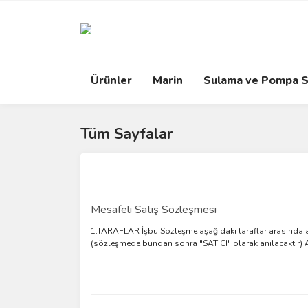
Ürünler
Marin
Sulama ve Pompa S
Tüm Sayfalar
Mesafeli Satış Sözleşmesi
1.TARAFLAR İşbu Sözleşme aşağıdaki taraflar arasında aşa
(sözleşmede bundan sonra "SATICI" olarak anılacaktır)