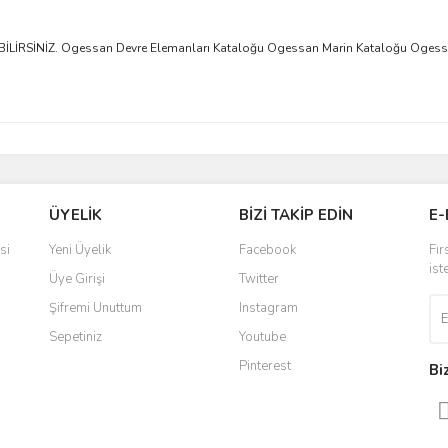
İRSİNİZ. Ogessan Devre Elemanları Kataloğu Ogessan Marin Kataloğu Ogessa
ÜYELİK
BİZİ TAKİP EDİN
E-
si
Yeni Üyelik
Facebook
Fır
ist
Üye Girişi
Twitter
Şifremi Unuttum
Instagram
Sepetiniz
Youtube
Pinterest
Bi