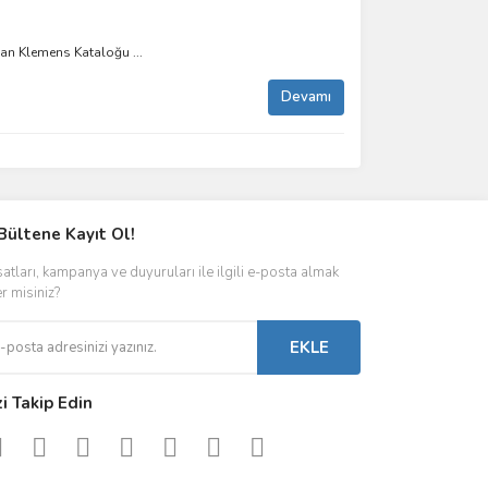
n Klemens Kataloğu ...
Devamı
Bültene Kayıt Ol!
satları, kampanya ve duyuruları ile ilgili e-posta almak
er misiniz?
EKLE
zi Takip Edin