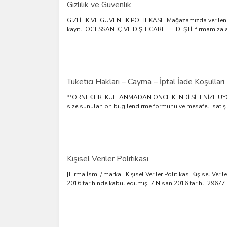
Gizlilik ve Güvenlik
GİZLİLİK VE GÜVENLİK POLİTİKASI Mağazamızda verile
kayıtlı OGESSAN İÇ VE DIŞ TİCARET LTD. ŞTİ. firmamıza aitt
Tüketici Haklari – Cayma – İptal İade Koşullari
**ÖRNEKTİR. KULLANMADAN ÖNCE KENDİ SİTENİZE UYGUN B
size sunulan ön bilgilendirme formunu ve mesafeli satış 
Kişisel Veriler Politikası
[Firma İsmi / marka] Kişisel Veriler Politikası Kişisel V
2016 tarihinde kabul edilmiş, 7 Nisan 2016 tarihli 29677 s