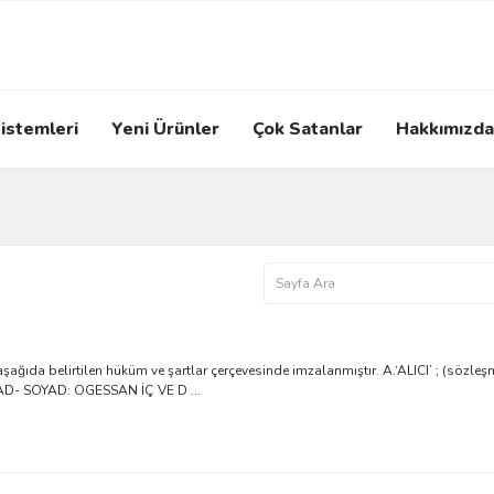
istemleri
Yeni Ürünler
Çok Satanlar
Hakkımızda
ğıda belirtilen hüküm ve şartlar çerçevesinde imzalanmıştır. A.‘ALICI’ ; (sözleşm
 AD- SOYAD: OGESSAN İÇ VE D ...