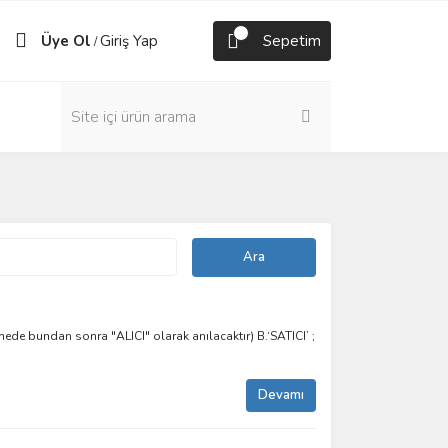
Üye Ol
Giriş Yap
Sepetim
/
ede bundan sonra "ALICI" olarak anılacaktır) B.‘SATICI’ ;
Devamı