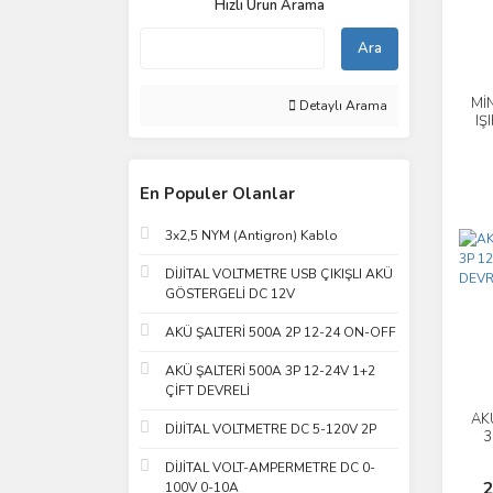
Hızlı Ürün Arama
Ara
MİN
Detaylı Arama
IŞ
ON
En Populer Olanlar
3x2,5 NYM (Antigron) Kablo
DİJİTAL VOLTMETRE USB ÇIKIŞLI AKÜ
GÖSTERGELİ DC 12V
AKÜ ŞALTERİ 500A 2P 12-24 ON-OFF
AKÜ ŞALTERİ 500A 3P 12-24V 1+2
ÇİFT DEVRELİ
AK
DİJİTAL VOLTMETRE DC 5-120V 2P
3
DİJİTAL VOLT-AMPERMETRE DC 0-
2
100V 0-10A