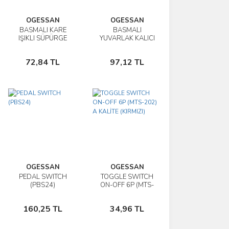
OGESSAN
OGESSAN
BASMALI KARE
BASMALI
İncele
İncele
IŞIKLI SÜPÜRGE
YUVARLAK KALICI
ANAHTARI 4P
ANH. 25MM 4P
Sepete
Sepete
KIRMIZI
KIRMIZI
72,84 TL
97,12 TL
Ekle
Ekle
OGESSAN
OGESSAN
PEDAL SWITCH
TOGGLE SWITCH
İncele
İncele
(PBS24)
ON-OFF 6P (MTS-
202) A KALİTE
Sepete
Sepete
(KIRMIZI)
160,25 TL
34,96 TL
Ekle
Ekle