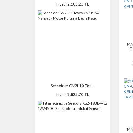
Fiyat :
2.185,23 TL
MA
O
KI
Schneider GV2L10 Tes ...
Fiyat :
2.625,70 TL
MA