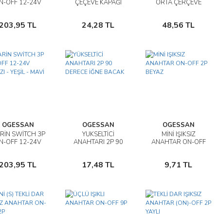
N-OFF 12-24V
ÇEÇEVE KAPAĞI
ORTA ÇERÇEVE
KIRMIZI
Sepete
Sepete
Sepete
NAVİGASYON
203,95 TL
24,28 TL
48,56 TL
LAMBASI
Ekle
Ekle
Ekle
OGESSAN
OGESSAN
OGESSAN
RİN SWİTCH 3P
YÜKSELTİCİ
MİNİ IŞIKSIZ
İncele
İncele
İncele
N-OFF 12-24V
ANAHTARI 2P 90
ANAHTAR ON-OFF
RMIZI - YEŞİL -
DERECE İĞNE
2P BEYAZ
Sepete
Sepete
Sepete
MAVİ
BACAK
203,95 TL
17,48 TL
9,71 TL
Ekle
Ekle
Ekle