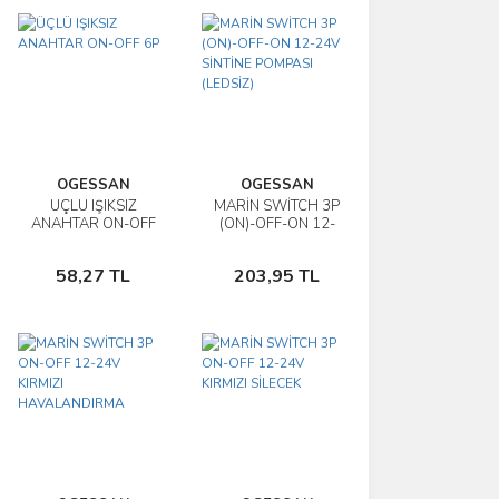
OGESSAN
OGESSAN
ÜÇLÜ IŞIKSIZ
MARİN SWİTCH 3P
İncele
İncele
ANAHTAR ON-OFF
(ON)-OFF-ON 12-
6P
24V SİNTİNE
Sepete
Sepete
POMPASI (LEDSİZ)
58,27 TL
203,95 TL
Ekle
Ekle