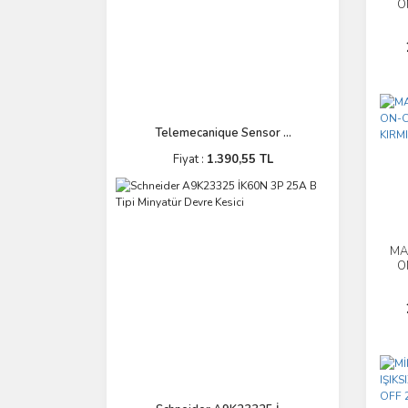
O
Telemecanique Sensor ...
Fiyat :
1.390,55 TL
MA
O
KI