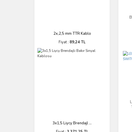
B
AN
2x,2,5 mm TTR Kablo
Fiyat :
89,24 TL
3x1,5 Liycy Brendajl ...
Fiyat :
3.371,25 TL