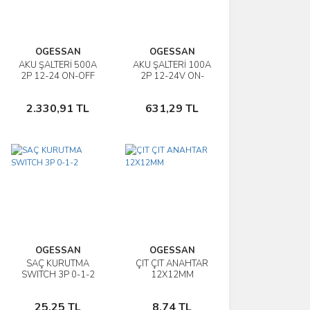
OGESSAN
OGESSAN
AKÜ ŞALTERİ 500A
AKÜ ŞALTERİ 100A
İncele
İncele
2P 12-24 ON-OFF
2P 12-24V ON-
OFF
Sepete
Sepete
2.330,91 TL
631,29 TL
Ekle
Ekle
OGESSAN
OGESSAN
SAÇ KURUTMA
ÇIT ÇIT ANAHTAR
İncele
İncele
SWITCH 3P 0-1-2
12X12MM
Sepete
Sepete
25,25 TL
8,74 TL
Ekle
Ekle