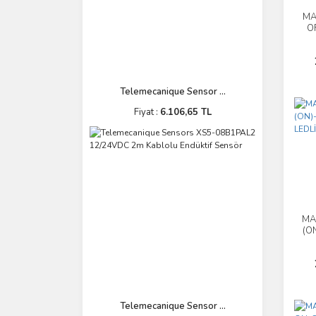
MA
O
Telemecanique Sensor ...
Fiyat :
6.106,65 TL
MA
(O
2
Telemecanique Sensor ...