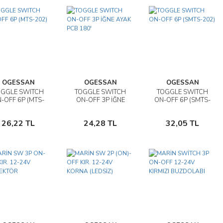
OGESSAN
OGESSAN
OGESSAN
OGGLE SWITCH
TOGGLE SWITCH
TOGGLE SWITCH
İncele
İncele
İncele
-OFF 6P (MTS-
ON-OFF 3P İĞNE
ON-OFF 6P (SMTS-
202)
AYAK PCB 180'
202)
Sepete
Sepete
Sepete
26,22 TL
24,28 TL
32,05 TL
Ekle
Ekle
Ekle