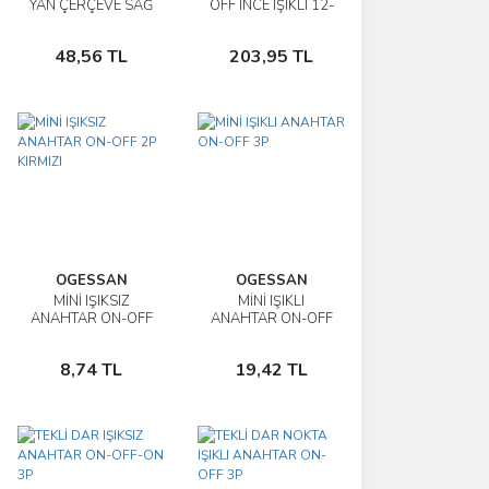
YAN ÇERÇEVE SAĞ
OFF İNCE IŞIKLI 12-
SOL
24V KIRMIZI -
Sepete
Sepete
YEŞİL
48,56 TL
203,95 TL
Ekle
Ekle
OGESSAN
OGESSAN
MİNİ IŞIKSIZ
MİNİ IŞIKLI
İncele
İncele
ANAHTAR ON-OFF
ANAHTAR ON-OFF
2P KIRMIZI
3P
Sepete
Sepete
8,74 TL
19,42 TL
Ekle
Ekle