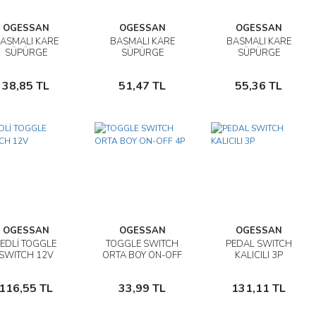
OGESSAN
OGESSAN
OGESSAN
ASMALI KARE
BASMALI KARE
BASMALI KARE
İncele
İncele
İncele
SÜPÜRGE
SÜPÜRGE
SÜPÜRGE
AHTARI 2P 90C
ANAHTARI 4P
ANAHTARI 4P
Sepete
Sepete
Sepete
KAHVERENGİ
KAHVERENGİ
SİYAH
38,85 TL
51,47 TL
55,36 TL
Ekle
Ekle
Ekle
OGESSAN
OGESSAN
OGESSAN
LEDLİ TOGGLE
TOGGLE SWITCH
PEDAL SWITCH
İncele
İncele
İncele
SWITCH 12V
ORTA BOY ON-OFF
KALICILI 3P
4P
Sepete
Sepete
Sepete
116,55 TL
33,99 TL
131,11 TL
Ekle
Ekle
Ekle