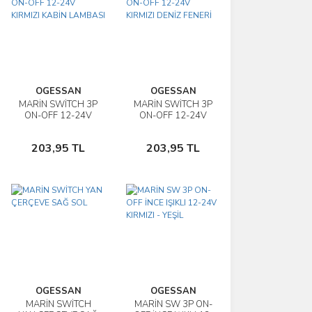
OGESSAN
OGESSAN
MARİN SWİTCH 3P
MARİN SWİTCH 3P
İncele
İncele
ON-OFF 12-24V
ON-OFF 12-24V
KIRMIZI KABİN
KIRMIZI DENİZ
Sepete
Sepete
LAMBASI
FENERİ
203,95 TL
203,95 TL
Ekle
Ekle
OGESSAN
OGESSAN
MARİN SWİTCH
MARİN SW 3P ON-
İncele
İncele