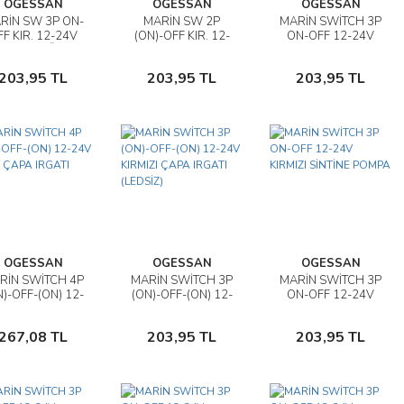
OGESSAN
OGESSAN
OGESSAN
RİN SW 3P ON-
MARİN SW 2P
MARİN SWİTCH 3P
İncele
İncele
İncele
FF KIR. 12-24V
(ON)-OFF KIR. 12-
ON-OFF 12-24V
PROJEKTÖR
24V KORNA
KIRMIZI
Sepete
Sepete
Sepete
(LEDSİZ)
BUZDOLABI
203,95 TL
203,95 TL
203,95 TL
Ekle
Ekle
Ekle
OGESSAN
OGESSAN
OGESSAN
RİN SWİTCH 4P
MARİN SWİTCH 3P
MARİN SWİTCH 3P
İncele
İncele
İncele
N)-OFF-(ON) 12-
(ON)-OFF-(ON) 12-
ON-OFF 12-24V
4V LEDLİ ÇAPA
24V KIRMIZI ÇAPA
KIRMIZI SİNTİNE
Sepete
Sepete
Sepete
IRGATI
IRGATI (LEDSİZ)
POMPA
267,08 TL
203,95 TL
203,95 TL
Ekle
Ekle
Ekle