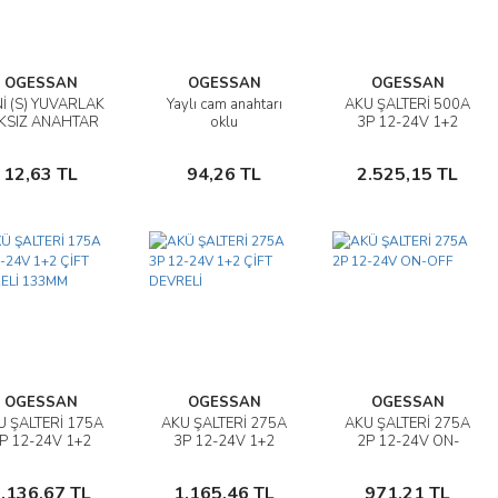
OGESSAN
OGESSAN
OGESSAN
İ (S) YUVARLAK
Yaylı cam anahtarı
AKÜ ŞALTERİ 500A
İncele
İncele
İncele
IKSIZ ANAHTAR
oklu
3P 12-24V 1+2
-OFF 2P SİYAH
ÇİFT DEVRELİ
Sepete
Sepete
Sepete
12,63 TL
94,26 TL
2.525,15 TL
Ekle
Ekle
Ekle
OGESSAN
OGESSAN
OGESSAN
Ü ŞALTERİ 175A
AKÜ ŞALTERİ 275A
AKÜ ŞALTERİ 275A
İncele
İncele
İncele
P 12-24V 1+2
3P 12-24V 1+2
2P 12-24V ON-
ÇİFT DEVRELİ
ÇİFT DEVRELİ
OFF
Sepete
Sepete
Sepete
133MM
.136,67 TL
1.165,46 TL
971,21 TL
Ekle
Ekle
Ekle