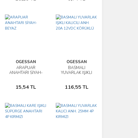
OGESSAN
OGESSAN
ARAPUAR
BASMALI
İncele
İncele
ANAHTARI SİYAH-
YUVARLAK IŞIKLI
BEYAZ
KALICILI ANH. 20A
Sepete
Sepete
12VDC KÖRÜKLÜ
15,54 TL
116,55 TL
Ekle
Ekle