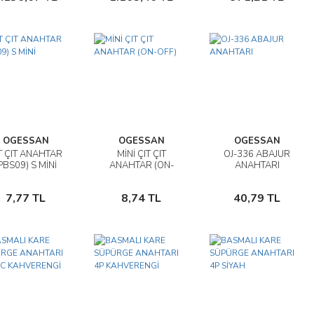
OGESSAN
OGESSAN
OGESSAN
T ÇIT ANAHTAR
MİNİ ÇIT ÇIT
OJ-336 ABAJUR
İncele
İncele
İncele
PBS09) S MİNİ
ANAHTAR (ON-
ANAHTARI
OFF)
Sepete
Sepete
Sepete
7,77 TL
8,74 TL
40,79 TL
Ekle
Ekle
Ekle