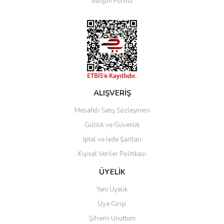
İletişim Formu
Ürün fiyatı diğer sitelerden daha pahalı.
Bu ürüne benzer farklı alternatifler olmalı.
Gönder
ALIŞVERİŞ
Mesafeli Satış Sözleşmesi
Gizlilik ve Güvenlik
İptal ve İade Şartları
Kişisel Veriler Politikası
ÜYELİK
Yeni Üyelik
Üye Girişi
Şifremi Unuttum