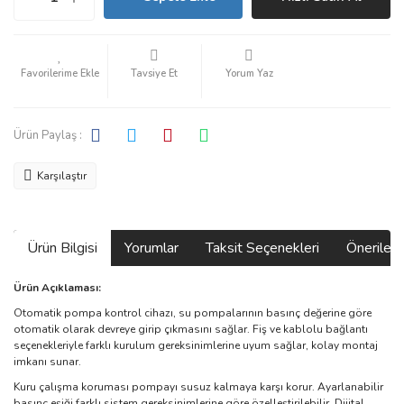
Tavsiye Et
Yorum Yaz
Ürün Paylaş :
Karşılaştır
Ürün Bilgisi
Yorumlar
Taksit Seçenekleri
Önerilerin
Ürün Açıklaması:
Otomatik pompa kontrol cihazı, su pompalarının basınç değerine göre
otomatik olarak devreye girip çıkmasını sağlar. Fiş ve kablolu bağlantı
seçenekleriyle farklı kurulum gereksinimlerine uyum sağlar, kolay montaj
imkanı sunar.
Kuru çalışma koruması pompayı susuz kalmaya karşı korur. Ayarlanabilir
basınç eşiği farklı sistem gereksinimlerine göre özelleştirilebilir. Dijital