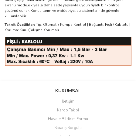
ekranlı modele kıyasla daha sade yapısıyla uygun fiyatlı bir kontrol
çözümü sunar. Konut, tarım ve endüstriyel su sistemlerinde güvenle
kullanılabilir.
Teknik Özellikler:
Tip: Otomatik Pompa Kontrol | Bağlantı: Fişli / Kablolu |
Koruma: Kuru Çalışma Korumalı
Bu ürünün fiyat bilgisi, resim, ürün açıklamalarında ve diğer
konularda yetersiz gördüğünüz noktaları öneri formunu kullanarak
Bu ürüne ilk yorumu siz yapın!
KURUMSAL
tarafımıza iletebilirsiniz.
Görüş ve önerileriniz için teşekkür ederiz.
İletişim
Yorum Yaz
Kargo Takibi
Ürün resmi kalitesiz, bozuk veya görüntülenemiyor.
Havale Bildirim Formu
Ürün açıklamasında eksik bilgiler bulunuyor.
Sipariş Sorgula
Ürün bilgilerinde hatalar bulunuyor.