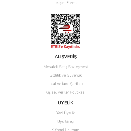
İletişim Formu
Ürün fiyatı diğer sitelerden daha pahalı.
Bu ürüne benzer farklı alternatifler olmalı.
Gönder
ALIŞVERİŞ
Mesafeli Satış Sözleşmesi
Gizlilik ve Güvenlik
İptal ve İade Şartları
Kişisel Veriler Politikası
ÜYELİK
Yeni Üyelik
Üye Girişi
Şifremi Unuttum