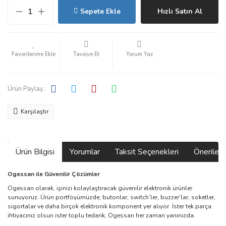
Sepete Ekle
Hızlı Satın Al
Tavsiye Et
Yorum Yaz
Ürün Paylaş :
Karşılaştır
Ürün Bilgisi
Yorumlar
Taksit Seçenekleri
Önerilerin
Ogessan ile Güvenilir Çözümler
Ogessan olarak, işinizi kolaylaştıracak güvenilir elektronik ürünler
sunuyoruz. Ürün portföyümüzde; butonlar, switch’ler, buzzer’lar, soketler,
sigortalar ve daha birçok elektronik komponent yer alıyor. İster tek parça
ihtiyacınız olsun ister toplu tedarik, Ogessan her zaman yanınızda.