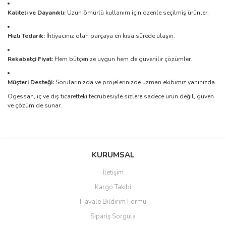
Kaliteli ve Dayanıklı:
Uzun ömürlü kullanım için özenle seçilmiş ürünler.
Hızlı Tedarik:
İhtiyacınız olan parçaya en kısa sürede ulaşın.
Rekabetçi Fiyat:
Hem bütçenize uygun hem de güvenilir çözümler.
Müşteri Desteği:
Sorularınızda ve projelerinizde uzman ekibimiz yanınızda.
Ogessan, iç ve dış ticaretteki tecrübesiyle sizlere sadece ürün değil, güven
ve çözüm de sunar.
Bu ürünün fiyat bilgisi, resim, ürün açıklamalarında ve diğer
konularda yetersiz gördüğünüz noktaları öneri formunu kullanarak
Bu ürüne ilk yorumu siz yapın!
KURUMSAL
tarafımıza iletebilirsiniz.
Görüş ve önerileriniz için teşekkür ederiz.
İletişim
Yorum Yaz
Kargo Takibi
Ürün resmi kalitesiz, bozuk veya görüntülenemiyor.
Havale Bildirim Formu
Ürün açıklamasında eksik bilgiler bulunuyor.
Sipariş Sorgula
Ürün bilgilerinde hatalar bulunuyor.