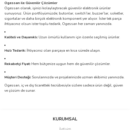
Ogessan ile Güvenilir Çözümler
Ogessan olarak, işinizi kolaylaştıracak güvenilir elektronik ürünler
sunuyoruz. Ürün portföyümüzde; butonlar, switch’ler, buzzer’lar, soketler,
sigortalar ve daha birçok elektronik komponent yer alıyor. İster tek parça
ihtiyacınız olsun ister toplu tedarik, Ogessan her zaman yanınızda.
Kaliteli ve Dayanıklı:
Uzun ömürlü kullanım için özenle seçilmiş ürünler.
Hızlı Tedarik:
İhtiyacınız olan parçaya en kısa sürede ulaşın.
Rekabetçi Fiyat:
Hem bütçenize uygun hem de güvenilir çözümler.
Müşteri Desteği:
Sorularınızda ve projelerinizde uzman ekibimiz yanınızda.
Ogessan, iç ve dış ticaretteki tecrübesiyle sizlere sadece ürün değil, güven
ve çözüm de sunar.
Bu ürünün fiyat bilgisi, resim, ürün açıklamalarında ve diğer
konularda yetersiz gördüğünüz noktaları öneri formunu kullanarak
Bu ürüne ilk yorumu siz yapın!
KURUMSAL
tarafımıza iletebilirsiniz.
Görüş ve önerileriniz için teşekkür ederiz.
İletişim