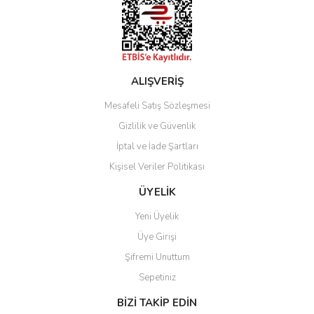
Gönder
ALIŞVERİŞ
Mesafeli Satış Sözleşmesi
Gizlilik ve Güvenlik
İptal ve İade Şartları
Kişisel Veriler Politikası
ÜYELİK
Yeni Üyelik
Üye Girişi
Şifremi Unuttum
Sepetiniz
BİZİ TAKİP EDİN