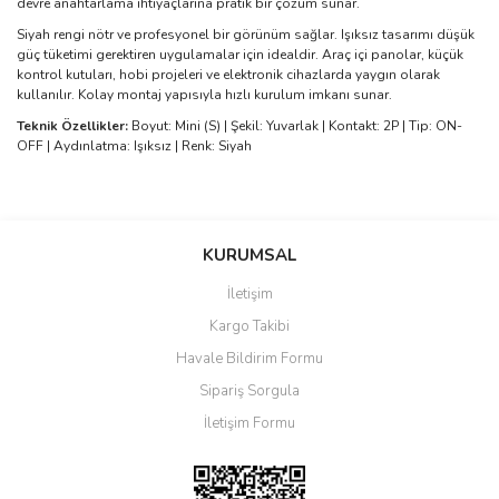
devre anahtarlama ihtiyaçlarına pratik bir çözüm sunar.
Siyah rengi nötr ve profesyonel bir görünüm sağlar. Işıksız tasarımı düşük
güç tüketimi gerektiren uygulamalar için idealdir. Araç içi panolar, küçük
kontrol kutuları, hobi projeleri ve elektronik cihazlarda yaygın olarak
kullanılır. Kolay montaj yapısıyla hızlı kurulum imkanı sunar.
Teknik Özellikler:
Boyut: Mini (S) | Şekil: Yuvarlak | Kontakt: 2P | Tip: ON-
OFF | Aydınlatma: Işıksız | Renk: Siyah
Bu ürünün fiyat bilgisi, resim, ürün açıklamalarında ve diğer
konularda yetersiz gördüğünüz noktaları öneri formunu kullanarak
Bu ürüne ilk yorumu siz yapın!
KURUMSAL
tarafımıza iletebilirsiniz.
Görüş ve önerileriniz için teşekkür ederiz.
İletişim
Yorum Yaz
Kargo Takibi
Ürün resmi kalitesiz, bozuk veya görüntülenemiyor.
Havale Bildirim Formu
Ürün açıklamasında eksik bilgiler bulunuyor.
Sipariş Sorgula
Ürün bilgilerinde hatalar bulunuyor.
İletişim Formu
Ürün fiyatı diğer sitelerden daha pahalı.
Bu ürüne benzer farklı alternatifler olmalı.