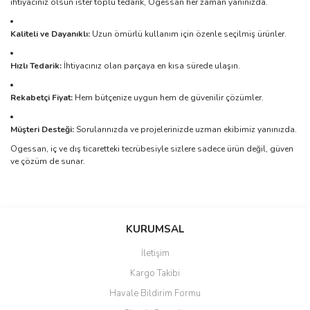
ihtiyacınız olsun ister toplu tedarik, Ogessan her zaman yanınızda.
Kaliteli ve Dayanıklı:
Uzun ömürlü kullanım için özenle seçilmiş ürünler.
Hızlı Tedarik:
İhtiyacınız olan parçaya en kısa sürede ulaşın.
Rekabetçi Fiyat:
Hem bütçenize uygun hem de güvenilir çözümler.
Müşteri Desteği:
Sorularınızda ve projelerinizde uzman ekibimiz yanınızda.
Ogessan, iç ve dış ticaretteki tecrübesiyle sizlere sadece ürün değil, güven
ve çözüm de sunar.
Bu ürünün fiyat bilgisi, resim, ürün açıklamalarında ve diğer
konularda yetersiz gördüğünüz noktaları öneri formunu kullanarak
Bu ürüne ilk yorumu siz yapın!
KURUMSAL
tarafımıza iletebilirsiniz.
Görüş ve önerileriniz için teşekkür ederiz.
İletişim
Yorum Yaz
Kargo Takibi
Ürün resmi kalitesiz, bozuk veya görüntülenemiyor.
Havale Bildirim Formu
Ürün açıklamasında eksik bilgiler bulunuyor.