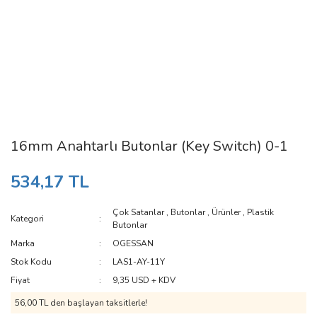
16mm Anahtarlı Butonlar (Key Switch) 0-1
534,17 TL
Çok Satanlar
,
Butonlar
,
Ürünler
,
Plastik
Kategori
Butonlar
Marka
OGESSAN
Stok Kodu
LAS1-AY-11Y
Fiyat
9,35 USD + KDV
56,00 TL den başlayan taksitlerle!