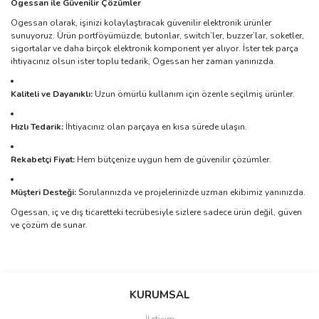
Ogessan ile Güvenilir Çözümler
Ogessan olarak, işinizi kolaylaştıracak güvenilir elektronik ürünler
sunuyoruz. Ürün portföyümüzde; butonlar, switch’ler, buzzer’lar, soketler,
sigortalar ve daha birçok elektronik komponent yer alıyor. İster tek parça
ihtiyacınız olsun ister toplu tedarik, Ogessan her zaman yanınızda.
Kaliteli ve Dayanıklı:
Uzun ömürlü kullanım için özenle seçilmiş ürünler.
Hızlı Tedarik:
İhtiyacınız olan parçaya en kısa sürede ulaşın.
Rekabetçi Fiyat:
Hem bütçenize uygun hem de güvenilir çözümler.
Müşteri Desteği:
Sorularınızda ve projelerinizde uzman ekibimiz yanınızda.
Ogessan, iç ve dış ticaretteki tecrübesiyle sizlere sadece ürün değil, güven
ve çözüm de sunar.
Bu ürünün fiyat bilgisi, resim, ürün açıklamalarında ve diğer
konularda yetersiz gördüğünüz noktaları öneri formunu kullanarak
Bu ürüne ilk yorumu siz yapın!
KURUMSAL
tarafımıza iletebilirsiniz.
Görüş ve önerileriniz için teşekkür ederiz.