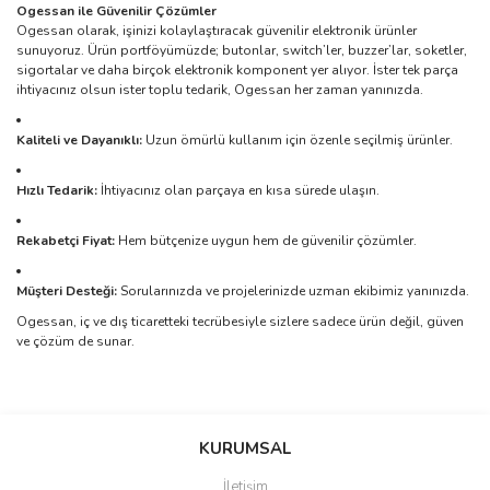
Ogessan ile Güvenilir Çözümler
Ogessan olarak, işinizi kolaylaştıracak güvenilir elektronik ürünler
sunuyoruz. Ürün portföyümüzde; butonlar, switch’ler, buzzer’lar, soketler,
sigortalar ve daha birçok elektronik komponent yer alıyor. İster tek parça
ihtiyacınız olsun ister toplu tedarik, Ogessan her zaman yanınızda.
Kaliteli ve Dayanıklı:
Uzun ömürlü kullanım için özenle seçilmiş ürünler.
Hızlı Tedarik:
İhtiyacınız olan parçaya en kısa sürede ulaşın.
Rekabetçi Fiyat:
Hem bütçenize uygun hem de güvenilir çözümler.
Müşteri Desteği:
Sorularınızda ve projelerinizde uzman ekibimiz yanınızda.
Ogessan, iç ve dış ticaretteki tecrübesiyle sizlere sadece ürün değil, güven
ve çözüm de sunar.
Bu ürünün fiyat bilgisi, resim, ürün açıklamalarında ve diğer
konularda yetersiz gördüğünüz noktaları öneri formunu kullanarak
Bu ürüne ilk yorumu siz yapın!
KURUMSAL
tarafımıza iletebilirsiniz.
Görüş ve önerileriniz için teşekkür ederiz.
İletişim