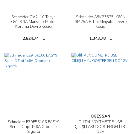
Schneider GV2L10 Tesys
Schneider A9K23325 İK60N
Gv2 6.3A Manyetik Motor
3P 25A B Tipi Minyatür Devre
Koruma Devre Kesici
Kesici
2.624,74 TL
1.343,78 TL
OGESSAN
Schneider EZ9F56106 EASY9
DİJİTAL VOLTMETRE USB
Serisi C Tipi 1x6A Otomatik
ÇIKIŞLI AKÜ GÖSTERGELİ DC
Sigorta
12V