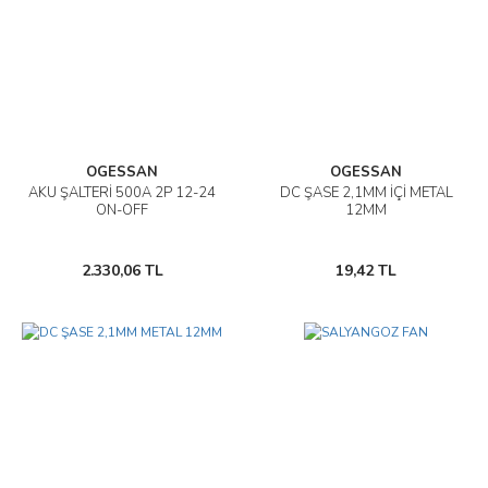
OGESSAN
OGESSAN
AKÜ ŞALTERİ 500A 2P 12-24
DC ŞASE 2,1MM İÇİ METAL
ON-OFF
12MM
2.330,06 TL
19,42 TL