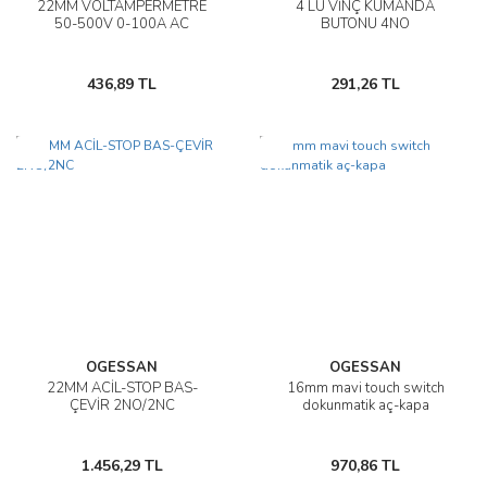
22MM VOLTAMPERMETRE
4 LÜ VİNÇ KUMANDA
50-500V 0-100A AC
BUTONU 4NO
436,89 TL
291,26 TL
Yeni
Yeni
OGESSAN
OGESSAN
22MM ACİL-STOP BAS-
16mm mavi touch switch
ÇEVİR 2NO/2NC
dokunmatik aç-kapa
1.456,29 TL
970,86 TL