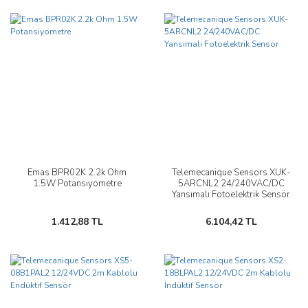
Emas BPR02K 2.2k Ohm
Telemecanique Sensors XUK-
1.5W Potansiyometre
5ARCNL2 24/240VAC/DC
Yansımalı Fotoelektrik Sensör
1.412,88 TL
6.104,42 TL