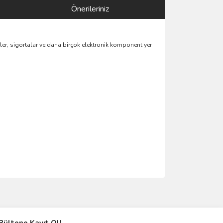
Önerileriniz
tler, sigortalar ve daha birçok elektronik komponent yer
ımıza iletebilirsiniz.
Bültene Kayıt Ol!