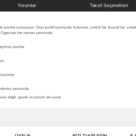
Yorumlar
Taksit Seçenekleri
nik ürünler sunuyoruz. Ürün portföyümüzde; butonlar, switch’ler, buzzer’lar, soke
rik, Ogessan her zaman yanınızda.
çilmiş ürünler.
ın.
çözümler.
kibimiz yanınızda.
e ürün değil, güven ve çözüm de sunar.
ve diğer konularda yetersiz gördüğünüz noktaları öneri formunu kullanarak taraf
Bu ürüne ilk yorumu siz yapın!
ÜYELİK
BİZİ TAKİP EDİN
E-