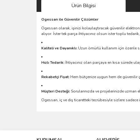
Ürün Bilgisi
Ogessan ile Güvenilir Çözümler
Ogessan olarak, işinizi kolaylaştıracak güvenilir elektro
alıyor. İster tek parça ihtiyacınız olsun ister toplu teda
Kaliteli ve Dayanıklı:
Uzun ömürlü kullanım için özenle se
Hızlı Tedarik:
İhtiyacınız olan parçaya en kısa sürede ulaş
Rekabetçi Fiyat:
Hem bütçenize uygun hem de güvenilir 
Müşteri Desteği:
Sorularınızda ve projelerinizde uzman e
Ogessan, iç ve dış ticaretteki tecrübesiyle sizlere sadec
Bu ürünün fiyat bilgisi, resim, ürün açıklamalarında 
Görüş ve önerileriniz için teşekkür ederiz.
KURUMSAL
ALIŞVERİŞ