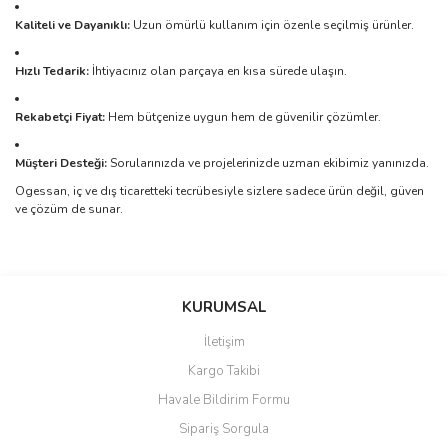
Kaliteli ve Dayanıklı:
Uzun ömürlü kullanım için özenle seçilmiş ürünler.
Hızlı Tedarik:
İhtiyacınız olan parçaya en kısa sürede ulaşın.
Rekabetçi Fiyat:
Hem bütçenize uygun hem de güvenilir çözümler.
Müşteri Desteği:
Sorularınızda ve projelerinizde uzman ekibimiz yanınızda.
Ogessan, iç ve dış ticaretteki tecrübesiyle sizlere sadece ürün değil, güven
ve çözüm de sunar.
Bu ürünün fiyat bilgisi, resim, ürün açıklamalarında ve diğer
konularda yetersiz gördüğünüz noktaları öneri formunu kullanarak
Bu ürüne ilk yorumu siz yapın!
KURUMSAL
tarafımıza iletebilirsiniz.
Görüş ve önerileriniz için teşekkür ederiz.
İletişim
Yorum Yaz
Kargo Takibi
Ürün resmi kalitesiz, bozuk veya görüntülenemiyor.
Havale Bildirim Formu
Ürün açıklamasında eksik bilgiler bulunuyor.
Sipariş Sorgula
Ürün bilgilerinde hatalar bulunuyor.