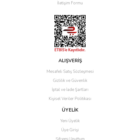
İletişim Formu
Ürün fiyatı diğer sitelerden daha pahalı.
Bu ürüne benzer farklı alternatifler olmalı.
Gönder
ALIŞVERİŞ
Mesafeli Satış Sözleşmesi
Gizlilik ve Güvenlik
İptal ve İade Şartları
Kişisel Veriler Politikası
ÜYELİK
Yeni Üyelik
Üye Girişi
Şifremi Unuttum