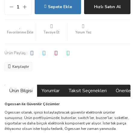
Sepete Ekle
Hızlı Satın Al
Tavsiye Et
Yorum Yaz
Ürün Paylaş :
Karşılaştır
Ürün Bilgisi
Yorumlar
Taksit Seçenekleri
Önerilerin
Ogessan ile Güvenilir Çözümler
Ogessan olarak, işinizi kolaylaştıracak güvenilir elektronik ürünler
sunuyoruz. Ürün portföyümüzde; butonlar, switch’ler, buzzer’lar, soketler,
sigortalar ve daha birçok elektronik komponent yer alıyor. İster tek parça
ihtiyacınız olsun ister toplu tedarik, Ogessan her zaman yanınızda.