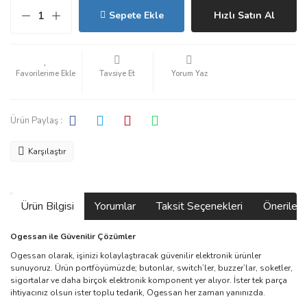
Sepete Ekle
Hızlı Satın Al
Tavsiye Et
Yorum Yaz
Ürün Paylaş :
Karşılaştır
Ürün Bilgisi
Yorumlar
Taksit Seçenekleri
Önerilerin
Ogessan ile Güvenilir Çözümler
Ogessan olarak, işinizi kolaylaştıracak güvenilir elektronik ürünler
sunuyoruz. Ürün portföyümüzde; butonlar, switch’ler, buzzer’lar, soketler,
sigortalar ve daha birçok elektronik komponent yer alıyor. İster tek parça
ihtiyacınız olsun ister toplu tedarik, Ogessan her zaman yanınızda.