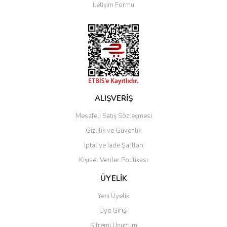
İletişim Formu
Ürün fiyatı diğer sitelerden daha pahalı.
Bu ürüne benzer farklı alternatifler olmalı.
Gönder
ALIŞVERİŞ
Mesafeli Satış Sözleşmesi
Gizlilik ve Güvenlik
İptal ve İade Şartları
Kişisel Veriler Politikası
ÜYELİK
Yeni Üyelik
Üye Girişi
Şifremi Unuttum