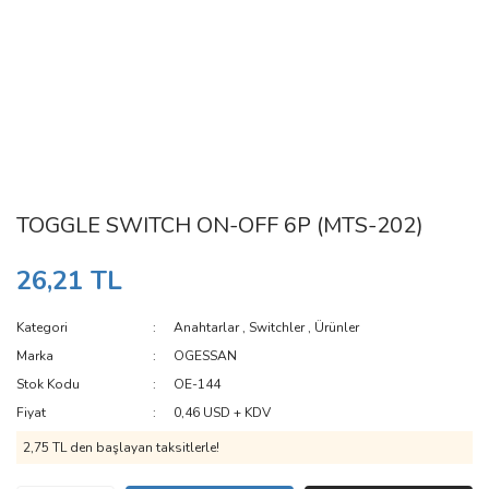
TOGGLE SWITCH ON-OFF 6P (MTS-202)
26,21 TL
Kategori
Anahtarlar
,
Switchler
,
Ürünler
Marka
OGESSAN
Stok Kodu
OE-144
Fiyat
0,46 USD + KDV
2,75 TL den başlayan taksitlerle!