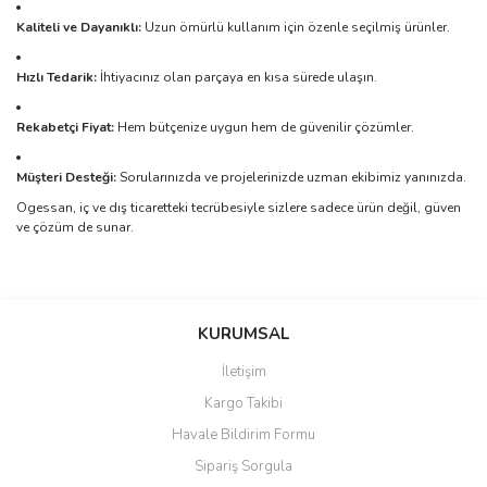
Kaliteli ve Dayanıklı:
Uzun ömürlü kullanım için özenle seçilmiş ürünler.
Hızlı Tedarik:
İhtiyacınız olan parçaya en kısa sürede ulaşın.
Rekabetçi Fiyat:
Hem bütçenize uygun hem de güvenilir çözümler.
Müşteri Desteği:
Sorularınızda ve projelerinizde uzman ekibimiz yanınızda.
Ogessan, iç ve dış ticaretteki tecrübesiyle sizlere sadece ürün değil, güven
ve çözüm de sunar.
Bu ürünün fiyat bilgisi, resim, ürün açıklamalarında ve diğer
konularda yetersiz gördüğünüz noktaları öneri formunu kullanarak
Bu ürüne ilk yorumu siz yapın!
KURUMSAL
tarafımıza iletebilirsiniz.
Görüş ve önerileriniz için teşekkür ederiz.
İletişim
Yorum Yaz
Kargo Takibi
Ürün resmi kalitesiz, bozuk veya görüntülenemiyor.
Havale Bildirim Formu
Ürün açıklamasında eksik bilgiler bulunuyor.
Sipariş Sorgula
Ürün bilgilerinde hatalar bulunuyor.