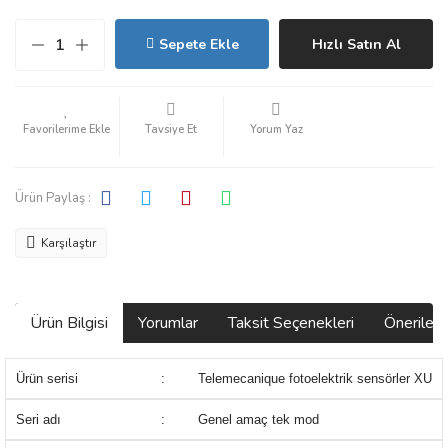
Sepete Ekle
Hızlı Satın Al
Tavsiye Et
Yorum Yaz
Ürün Paylaş :
Karşılaştır
Ürün Bilgisi
Yorumlar
Taksit Seçenekleri
Önerilerin
Ürün serisi
:
Telemecanique fotoelektrik sensörler XU
Seri adı
:
Genel amaç tek mod