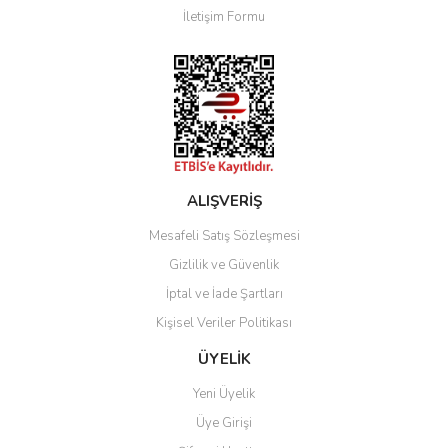
İletişim Formu
Ürün fiyatı diğer sitelerden daha pahalı.
Bu ürüne benzer farklı alternatifler olmalı.
Gönder
ALIŞVERİŞ
Mesafeli Satış Sözleşmesi
Gizlilik ve Güvenlik
İptal ve İade Şartları
Kişisel Veriler Politikası
ÜYELİK
Yeni Üyelik
Üye Girişi