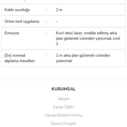
Kablo uzunluğu
:
2 m
Ürüne özel uygulama
:
-
Emisyon
:
Kızıl ötesi lazer, modüle edilmiş arka
plan gizlemeli cisimden yansımalı sınıf
1
[Sn] nominal
:
1 m arka plan gizlemeli cisimden
algılama mesafesi
yansımalı
Bu ürünün fiyat bilgisi, resim, ürün açıklamalarında ve diğer
konularda yetersiz gördüğünüz noktaları öneri formunu kullanarak
Bu ürüne ilk yorumu siz yapın!
KURUMSAL
tarafımıza iletebilirsiniz.
Görüş ve önerileriniz için teşekkür ederiz.
İletişim
Yorum Yaz
Kargo Takibi
Ürün resmi kalitesiz, bozuk veya görüntülenemiyor.
Havale Bildirim Formu
Ürün açıklamasında eksik bilgiler bulunuyor.
Sipariş Sorgula
Ürün bilgilerinde hatalar bulunuyor.