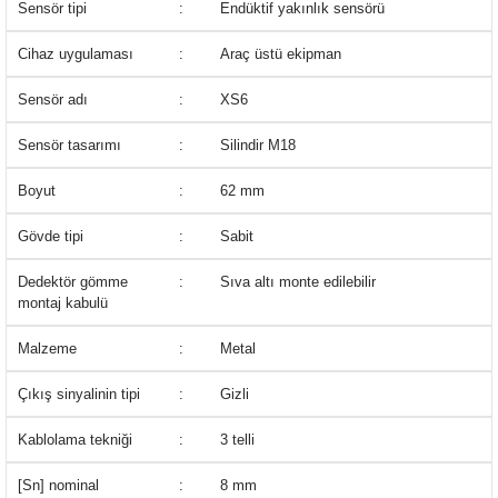
Sensör tipi
:
Endüktif yakınlık sensörü
Cihaz uygulaması
:
Araç üstü ekipman
Sensör adı
:
XS6
Sensör tasarımı
:
Silindir M18
Boyut
:
62 mm
Gövde tipi
:
Sabit
Dedektör gömme
:
Sıva altı monte edilebilir
montaj kabulü
Malzeme
:
Metal
Çıkış sinyalinin tipi
:
Gizli
Kablolama tekniği
:
3 telli
[Sn] nominal
:
8 mm