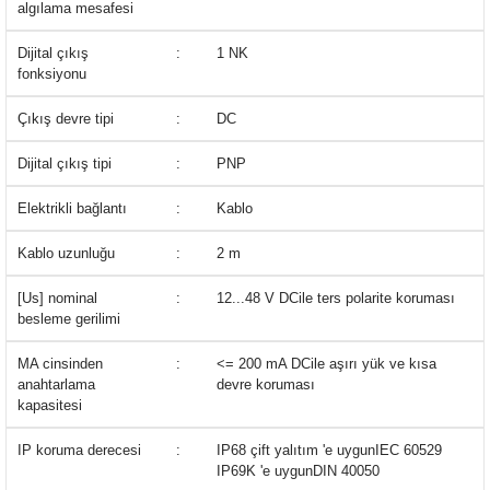
algılama mesafesi
Dijital çıkış
:
1 NK
fonksiyonu
Çıkış devre tipi
:
DC
Dijital çıkış tipi
:
PNP
Elektrikli bağlantı
:
Kablo
Kablo uzunluğu
:
2 m
[Us] nominal
:
12...48 V DCile ters polarite koruması
besleme gerilimi
MA cinsinden
:
<= 200 mA DCile aşırı yük ve kısa
anahtarlama
devre koruması
kapasitesi
IP koruma derecesi
:
IP68 çift yalıtım 'e uygunIEC 60529
IP69K 'e uygunDIN 40050