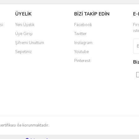
Bu ürüne ilk yorumu siz yapın!
ÜYELİK
BİZİ TAKİP EDİN
E-
r.
Yorum Yaz
si
Yeni Üyelik
Facebook
Fır
ist
Üye Girişi
Twitter
Şifremi Unuttum
Instagram
Sepetiniz
Youtube
Pinterest
Bi
Gönder
sertifikası ile korunmaktadır.