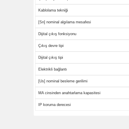
Kablolama tekniği
[Sn] nominal algılama mesafesi
Dijital çıkış fonksiyonu
Çıkış devre tipi
Dijital çıkış tipi
Elektrikli bağlantı
[Us] nominal besleme gerilimi
MA cinsinden anahtarlama kapasitesi
IP koruma derecesi
Bu ürünün fiyat bilgisi, resim, ürün açıklamalarında 
Görüş ve önerileriniz için teşekkür ederiz.