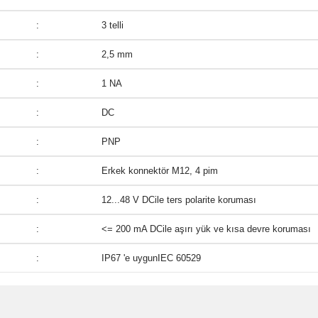
:
3 telli
:
2,5 mm
:
1 NA
:
DC
:
PNP
:
Erkek konnektör M12, 4 pim
:
12...48 V DCile ters polarite koruması
:
<= 200 mA DCile aşırı yük ve kısa devre koruması
:
IP67 'e uygunIEC 60529
ve diğer konularda yetersiz gördüğünüz noktaları öneri formunu kullanarak taraf