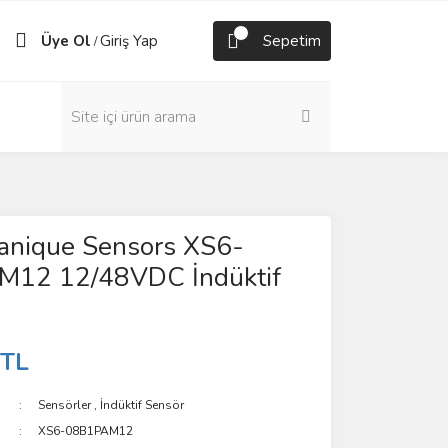
Üye Ol
Giriş Yap
Sepetim
/
anique Sensors XS6-
12 12/48VDC İndüktif
 TL
Sensörler
,
İndüktif Sensör
XS6-08B1PAM12