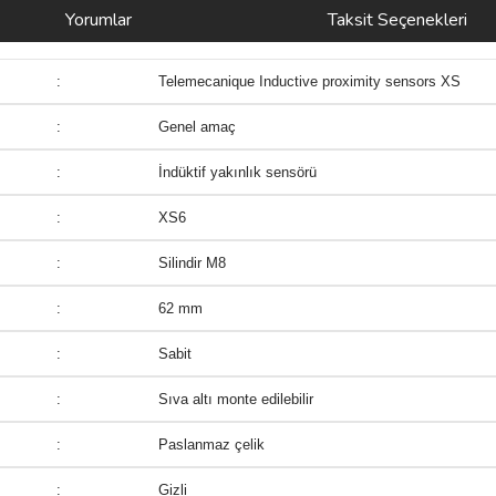
Yorumlar
Taksit Seçenekleri
:
Telemecanique Inductive proximity sensors XS
:
Genel amaç
:
İndüktif yakınlık sensörü
:
XS6
:
Silindir M8
:
62 mm
:
Sabit
:
Sıva altı monte edilebilir
:
Paslanmaz çelik
:
Gizli