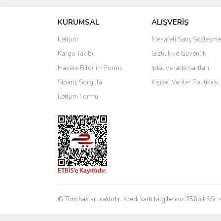
KURUMSAL
ALIŞVERİŞ
Ürün resmi kalitesiz, bozuk veya görüntülenemiyo
Ürün açıklamasında eksik bilgiler bulunuyor.
İletişim
Mesafeli Satış Sözleşme
Ürün bilgilerinde hatalar bulunuyor.
Kargo Takibi
Gizlilik ve Güvenlik
Ürün fiyatı diğer sitelerden daha pahalı.
Havale Bildirim Formu
İptal ve İade Şartları
Bu ürüne benzer farklı alternatifler olmalı.
Sipariş Sorgula
Kişisel Veriler Politikası
İletişim Formu
© Tüm hakları saklıdır. Kredi kartı bilgileriniz 256bit SSL 