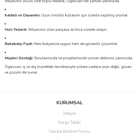
ihtiyacınız olsun ister toplu tedarik, Ogessan her zaman yanınızda.
Kaliteli ve Dayanıklı:
Uzun ömürlü kullanım için özenle seçilmiş ürünler.
Hızlı Tedarik:
İhtiyacınız olan parçaya en kısa sürede ulaşın.
Rekabetçi Fiyat:
Hem bütçenize uygun hem de güvenilir çözümler.
Müşteri Desteği:
Sorularınızda ve projelerinizde uzman ekibimiz yanınızda.
Ogessan, iç ve dış ticaretteki tecrübesiyle sizlere sadece ürün değil, güven
ve çözüm de sunar.
Bu ürünün fiyat bilgisi, resim, ürün açıklamalarında ve diğer
konularda yetersiz gördüğünüz noktaları öneri formunu kullanarak
Bu ürüne ilk yorumu siz yapın!
KURUMSAL
tarafımıza iletebilirsiniz.
Görüş ve önerileriniz için teşekkür ederiz.
İletişim
Yorum Yaz
Kargo Takibi
Ürün resmi kalitesiz, bozuk veya görüntülenemiyor.
Havale Bildirim Formu
Ürün açıklamasında eksik bilgiler bulunuyor.