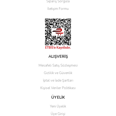
Sipariş Sorgula
Ürün bilgilerinde hatalar bulunuyor.
İletişim Formu
Ürün fiyatı diğer sitelerden daha pahalı.
Bu ürüne benzer farklı alternatifler olmalı.
Gönder
ALIŞVERİŞ
Mesafeli Satış Sözleşmesi
Gizlilik ve Güvenlik
İptal ve İade Şartları
Kişisel Veriler Politikası
ÜYELİK
Yeni Üyelik
Üye Girişi