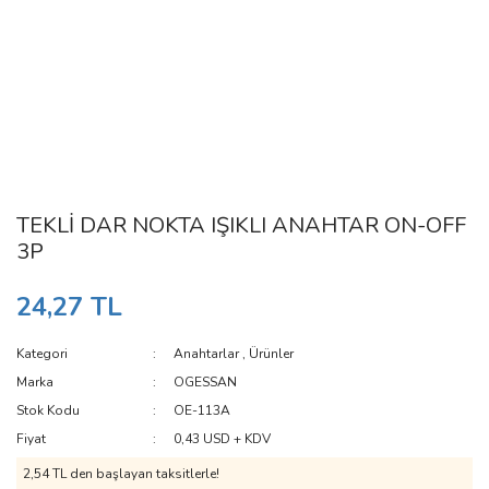
TEKLİ DAR NOKTA IŞIKLI ANAHTAR ON-OFF
3P
24,27 TL
Kategori
Anahtarlar
,
Ürünler
Marka
OGESSAN
Stok Kodu
OE-113A
Fiyat
0,43 USD + KDV
2,54 TL den başlayan taksitlerle!