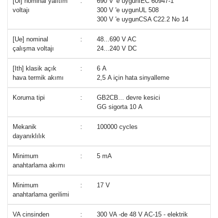
[Ui] nominal yalıtım
:
690 V 'e uygunIEC 60947-1
voltajı
300 V 'e uygunUL 508
300 V 'e uygunCSA C22.2 No 14
[Ue] nominal
:
48...690 V AC
çalışma voltajı
24...240 V DC
[Ith] klasik açık
:
6 A
hava termik akımı
2,5 A için hata sinyalleme
Koruma tipi
:
GB2CB... devre kesici
GG sigorta 10 A
Mekanik
:
100000 cycles
dayanıklılık
Minimum
:
5 mA
anahtarlama akımı
Minimum
:
17 V
anahtarlama gerilimi
VA cinsinden
:
300 VA -de 48 V AC-15 - elektrik