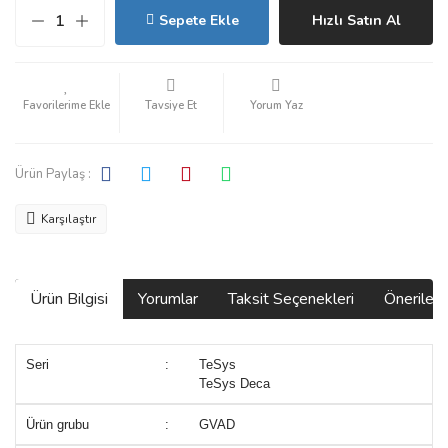
Sepete Ekle
Hızlı Satın Al
Tavsiye Et
Yorum Yaz
Ürün Paylaş :
Karşılaştır
Ürün Bilgisi
Yorumlar
Taksit Seçenekleri
Önerilerin
Seri
:
TeSys
TeSys Deca
Ürün grubu
:
GVAD