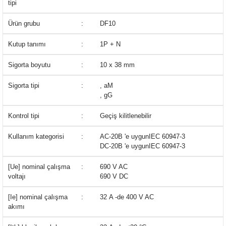
tipi
Ürün grubu
:
DF10
Kutup tanımı
:
1P + N
Sigorta boyutu
:
10 x 38 mm
Sigorta tipi
:
, aM
, gG
Kontrol tipi
:
Geçiş kilitlenebilir
Kullanım kategorisi
:
AC-20B 'e uygunIEC 60947-3
DC-20B 'e uygunIEC 60947-3
[Ue] nominal çalışma
:
690 V AC
voltajı
690 V DC
[Ie] nominal çalışma
:
32 A -de 400 V AC
akımı