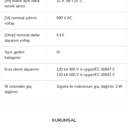
[Ith] klasik açık hava
:
32 A -de <20 °C
termik akımı
[Ui] nominal yalıtım
:
690 V AC
voltajı
[Uimp] nominal darbe
:
6 kV
dayanım voltajı
Aşırı gerilim
:
III
kategorisi
Kısa devre dayanımı
:
120 kA 400 V 'e uygunIEC 60947-3
120 kA 500 V 'e uygunIEC 60947-3
W cinsinden güç
:
Sigorta ile maksimum güç dağılımı 3 W
dağılımı
Bu ürünün fiyat bilgisi, resim, ürün açıklamalarında ve diğer
konularda yetersiz gördüğünüz noktaları öneri formunu kullanarak
Bu ürüne ilk yorumu siz yapın!
KURUMSAL
tarafımıza iletebilirsiniz.
Görüş ve önerileriniz için teşekkür ederiz.