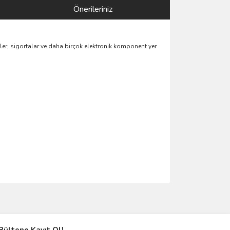
Önerileriniz
tler, sigortalar ve daha birçok elektronik komponent yer
ımıza iletebilirsiniz.
Bültene Kayıt Ol!