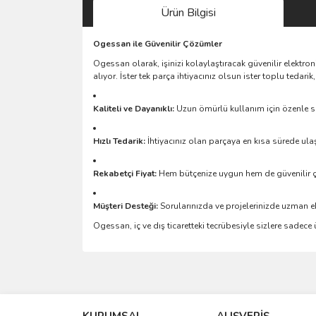
Ürün Bilgisi
Ogessan ile Güvenilir Çözümler
Ogessan olarak, işinizi kolaylaştıracak güvenilir elektro
alıyor. İster tek parça ihtiyacınız olsun ister toplu teda
Kaliteli ve Dayanıklı:
Uzun ömürlü kullanım için özenle se
Hızlı Tedarik:
İhtiyacınız olan parçaya en kısa sürede ulaş
Rekabetçi Fiyat:
Hem bütçenize uygun hem de güvenilir 
Müşteri Desteği:
Sorularınızda ve projelerinizde uzman e
Ogessan, iç ve dış ticaretteki tecrübesiyle sizlere sadec
Bu ürünün fiyat bilgisi, resim, ürün açıklamalarında 
Görüş ve önerileriniz için teşekkür ederiz.
KURUMSAL
ALIŞVERİŞ