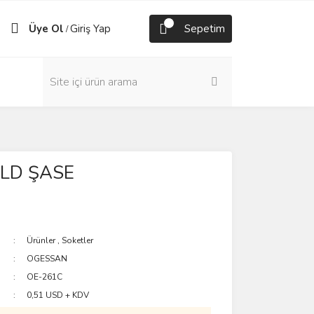
Üye Ol
Giriş Yap
Sepetim
/
LD ŞASE
Ürünler
,
Soketler
OGESSAN
OE-261C
0,51 USD + KDV