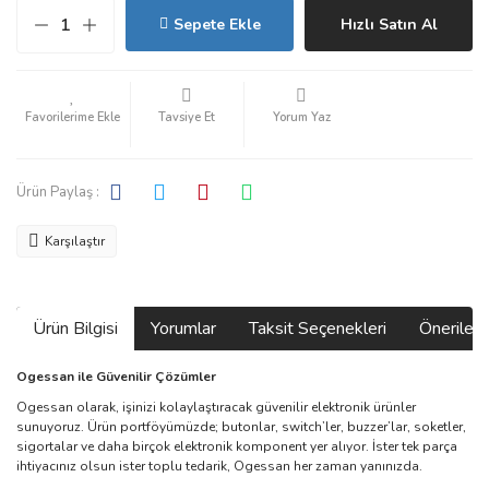
Sepete Ekle
Hızlı Satın Al
Tavsiye Et
Yorum Yaz
Ürün Paylaş :
Karşılaştır
Ürün Bilgisi
Yorumlar
Taksit Seçenekleri
Önerilerin
Ogessan ile Güvenilir Çözümler
Ogessan olarak, işinizi kolaylaştıracak güvenilir elektronik ürünler
sunuyoruz. Ürün portföyümüzde; butonlar, switch’ler, buzzer’lar, soketler,
sigortalar ve daha birçok elektronik komponent yer alıyor. İster tek parça
ihtiyacınız olsun ister toplu tedarik, Ogessan her zaman yanınızda.