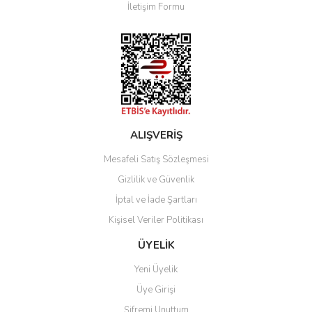
İletişim Formu
Ürün fiyatı diğer sitelerden daha pahalı.
Bu ürüne benzer farklı alternatifler olmalı.
Gönder
ALIŞVERİŞ
Mesafeli Satış Sözleşmesi
Gizlilik ve Güvenlik
İptal ve İade Şartları
Kişisel Veriler Politikası
ÜYELİK
Yeni Üyelik
Üye Girişi
Şifremi Unuttum