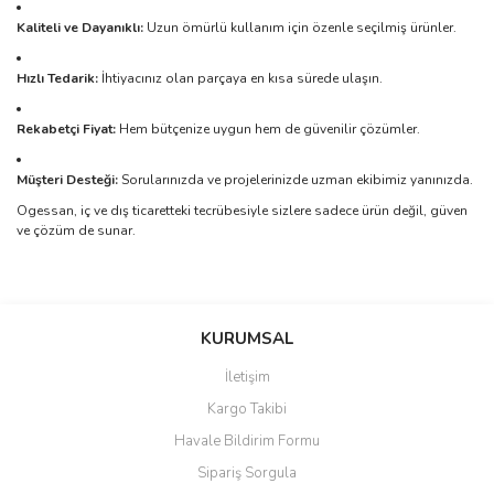
Kaliteli ve Dayanıklı:
Uzun ömürlü kullanım için özenle seçilmiş ürünler.
Hızlı Tedarik:
İhtiyacınız olan parçaya en kısa sürede ulaşın.
Rekabetçi Fiyat:
Hem bütçenize uygun hem de güvenilir çözümler.
Müşteri Desteği:
Sorularınızda ve projelerinizde uzman ekibimiz yanınızda.
Ogessan, iç ve dış ticaretteki tecrübesiyle sizlere sadece ürün değil, güven
ve çözüm de sunar.
Bu ürünün fiyat bilgisi, resim, ürün açıklamalarında ve diğer
konularda yetersiz gördüğünüz noktaları öneri formunu kullanarak
Bu ürüne ilk yorumu siz yapın!
KURUMSAL
tarafımıza iletebilirsiniz.
Görüş ve önerileriniz için teşekkür ederiz.
İletişim
Yorum Yaz
Kargo Takibi
Ürün resmi kalitesiz, bozuk veya görüntülenemiyor.
Havale Bildirim Formu
Ürün açıklamasında eksik bilgiler bulunuyor.
Sipariş Sorgula
Ürün bilgilerinde hatalar bulunuyor.