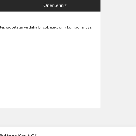
Önerileriniz
tler, sigortalar ve daha birçok elektronik komponent yer
ımıza iletebilirsiniz.
Bültene Kayıt Ol!