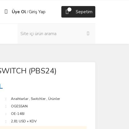
Üye Ol
Giriş Yap
Sepetim
/
SWITCH (PBS24)
L
Anahtarlar
,
Switchler
,
Ürünler
OGESSAN
OE-148J
2,81 USD + KDV