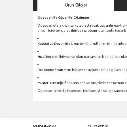
Ürün Bilgisi
Ogessan ile Güvenilir Çözümler
Ogessan olarak, işinizi kolaylaştıracak güvenilir elektro
alıyor. İster tek parça ihtiyacınız olsun ister toplu teda
Kaliteli ve Dayanıklı:
Uzun ömürlü kullanım için özenle se
Hızlı Tedarik:
İhtiyacınız olan parçaya en kısa sürede ulaş
Rekabetçi Fiyat:
Hem bütçenize uygun hem de güvenilir 
Müşteri Desteği:
Sorularınızda ve projelerinizde uzman e
Ogessan, iç ve dış ticaretteki tecrübesiyle sizlere sadec
Bu ürünün fiyat bilgisi, resim, ürün açıklamalarında 
Görüş ve önerileriniz için teşekkür ederiz.
KURUMSAL
ALIŞVERİŞ