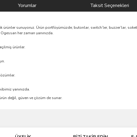
Yorumlar
Taksit Seçenekleri
nik ürünler sunuyoruz. Ürün portföyümüzde; butonlar, switch’ler, buzzer’lar, soke
rik, Ogessan her zaman yanınızda.
çilmiş ürünler.
ın.
çözümler.
kibimiz yanınızda.
e ürün değil, güven ve çözüm de sunar.
ve diğer konularda yetersiz gördüğünüz noktaları öneri formunu kullanarak taraf
Bu ürüne ilk yorumu siz yapın!
ÜYELİK
BİZİ TAKİP EDİN
E-