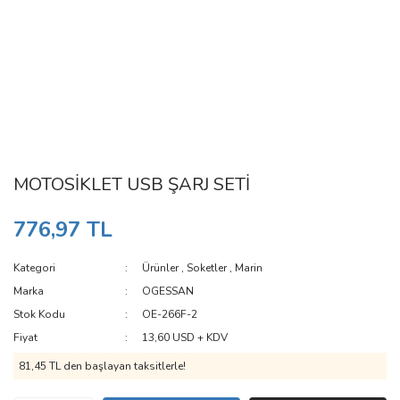
MOTOSİKLET USB ŞARJ SETİ
776,97 TL
Kategori
Ürünler
,
Soketler
,
Marin
Marka
OGESSAN
Stok Kodu
OE-266F-2
Fiyat
13,60 USD + KDV
81,45 TL den başlayan taksitlerle!