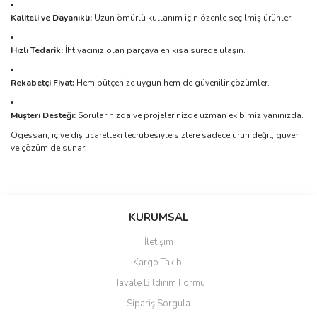
Kaliteli ve Dayanıklı:
Uzun ömürlü kullanım için özenle seçilmiş ürünler.
Hızlı Tedarik:
İhtiyacınız olan parçaya en kısa sürede ulaşın.
Rekabetçi Fiyat:
Hem bütçenize uygun hem de güvenilir çözümler.
Müşteri Desteği:
Sorularınızda ve projelerinizde uzman ekibimiz yanınızda.
Ogessan, iç ve dış ticaretteki tecrübesiyle sizlere sadece ürün değil, güven
ve çözüm de sunar.
Bu ürünün fiyat bilgisi, resim, ürün açıklamalarında ve diğer
konularda yetersiz gördüğünüz noktaları öneri formunu kullanarak
Bu ürüne ilk yorumu siz yapın!
KURUMSAL
tarafımıza iletebilirsiniz.
Görüş ve önerileriniz için teşekkür ederiz.
İletişim
Yorum Yaz
Kargo Takibi
Ürün resmi kalitesiz, bozuk veya görüntülenemiyor.
Havale Bildirim Formu
Ürün açıklamasında eksik bilgiler bulunuyor.
Sipariş Sorgula
Ürün bilgilerinde hatalar bulunuyor.