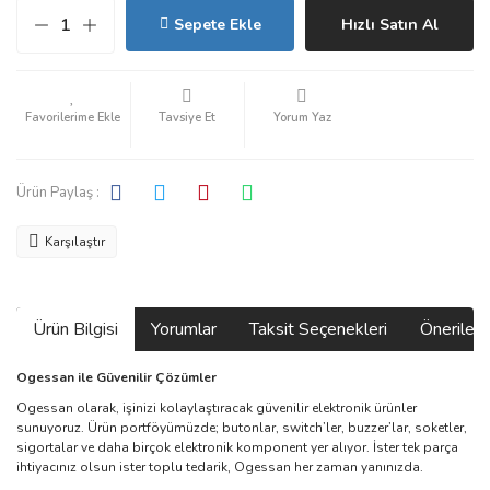
Sepete Ekle
Hızlı Satın Al
Tavsiye Et
Yorum Yaz
Ürün Paylaş :
Karşılaştır
Ürün Bilgisi
Yorumlar
Taksit Seçenekleri
Önerilerin
Ogessan ile Güvenilir Çözümler
Ogessan olarak, işinizi kolaylaştıracak güvenilir elektronik ürünler
sunuyoruz. Ürün portföyümüzde; butonlar, switch’ler, buzzer’lar, soketler,
sigortalar ve daha birçok elektronik komponent yer alıyor. İster tek parça
ihtiyacınız olsun ister toplu tedarik, Ogessan her zaman yanınızda.