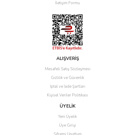
İletişim Formu
Ürün fiyatı diğer sitelerden daha pahalı.
Bu ürüne benzer farklı alternatifler olmalı.
Gönder
ALIŞVERİŞ
Mesafeli Satış Sözleşmesi
Gizlilik ve Güvenlik
İptal ve İade Şartları
Kişisel Veriler Politikası
ÜYELİK
Yeni Üyelik
Üye Girişi
Şifremi Unuttum