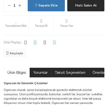
Sepete Ekle
Hızlı Satın Al
Tavsiye Et
Yorum Yaz
Ürün Paylaş :
Karşılaştır
Ürün Bilgisi
Yorumlar
Taksit Seçenekleri
Önerilerin
Ogessan ile Güvenilir Çözümler
Ogessan olarak, işinizi kolaylaştıracak güvenilir elektronik ürünler
sunuyoruz. Ürün portföyümüzde; butonlar, switch’ler, buzzer’lar, soketler,
sigortalar ve daha birçok elektronik komponent yer alıyor. İster tek parça
ihtiyacınız olsun ister toplu tedarik, Ogessan her zaman yanınızda.