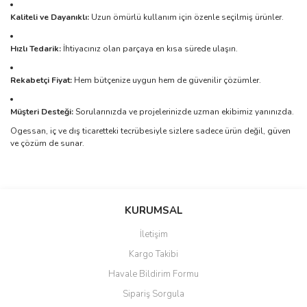
Kaliteli ve Dayanıklı:
Uzun ömürlü kullanım için özenle seçilmiş ürünler.
Hızlı Tedarik:
İhtiyacınız olan parçaya en kısa sürede ulaşın.
Rekabetçi Fiyat:
Hem bütçenize uygun hem de güvenilir çözümler.
Müşteri Desteği:
Sorularınızda ve projelerinizde uzman ekibimiz yanınızda.
Ogessan, iç ve dış ticaretteki tecrübesiyle sizlere sadece ürün değil, güven
ve çözüm de sunar.
Bu ürünün fiyat bilgisi, resim, ürün açıklamalarında ve diğer
konularda yetersiz gördüğünüz noktaları öneri formunu kullanarak
Bu ürüne ilk yorumu siz yapın!
KURUMSAL
tarafımıza iletebilirsiniz.
Görüş ve önerileriniz için teşekkür ederiz.
İletişim
Yorum Yaz
Kargo Takibi
Ürün resmi kalitesiz, bozuk veya görüntülenemiyor.
Havale Bildirim Formu
Ürün açıklamasında eksik bilgiler bulunuyor.
Sipariş Sorgula
Ürün bilgilerinde hatalar bulunuyor.