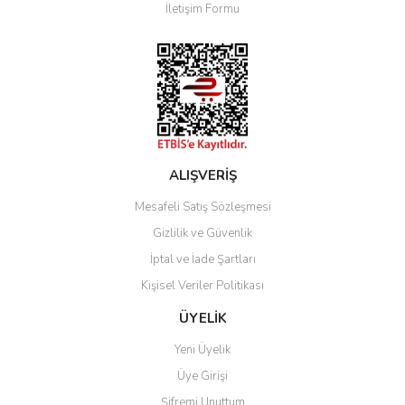
İletişim Formu
Ürün fiyatı diğer sitelerden daha pahalı.
Bu ürüne benzer farklı alternatifler olmalı.
Gönder
ALIŞVERİŞ
Mesafeli Satış Sözleşmesi
Gizlilik ve Güvenlik
İptal ve İade Şartları
Kişisel Veriler Politikası
ÜYELİK
Yeni Üyelik
Üye Girişi
Şifremi Unuttum