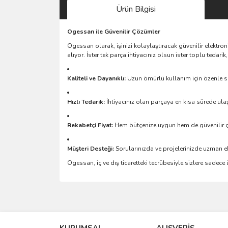
Ürün Bilgisi
Ogessan ile Güvenilir Çözümler
Ogessan olarak, işinizi kolaylaştıracak güvenilir elektro
alıyor. İster tek parça ihtiyacınız olsun ister toplu teda
Kaliteli ve Dayanıklı:
Uzun ömürlü kullanım için özenle se
Hızlı Tedarik:
İhtiyacınız olan parçaya en kısa sürede ulaş
Rekabetçi Fiyat:
Hem bütçenize uygun hem de güvenilir 
Müşteri Desteği:
Sorularınızda ve projelerinizde uzman e
Ogessan, iç ve dış ticaretteki tecrübesiyle sizlere sadec
Bu ürünün fiyat bilgisi, resim, ürün açıklamalarında 
Görüş ve önerileriniz için teşekkür ederiz.
KURUMSAL
ALIŞVERİŞ