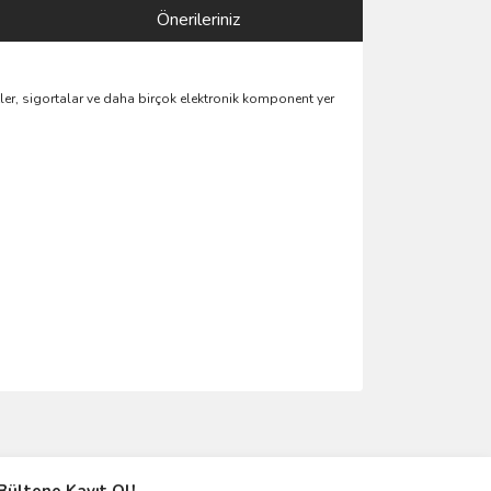
Önerileriniz
tler, sigortalar ve daha birçok elektronik komponent yer
ımıza iletebilirsiniz.
Bültene Kayıt Ol!