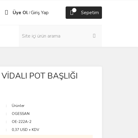
Üye Ol
Giriş Yap
Sepetim
/
VİDALI POT BAŞLIĞI
Ürünler
OGESSAN
OE-222A-2
0,37 USD + KDV