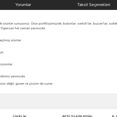
Yorumlar
Taksit Seçenekleri
nik ürünler sunuyoruz. Ürün portföyümüzde; butonlar, switch’ler, buzzer’lar, soke
rik, Ogessan her zaman yanınızda.
çilmiş ürünler.
ın.
çözümler.
kibimiz yanınızda.
e ürün değil, güven ve çözüm de sunar.
ve diğer konularda yetersiz gördüğünüz noktaları öneri formunu kullanarak taraf
Bu ürüne ilk yorumu siz yapın!
ÜYELİK
BİZİ TAKİP EDİN
E-