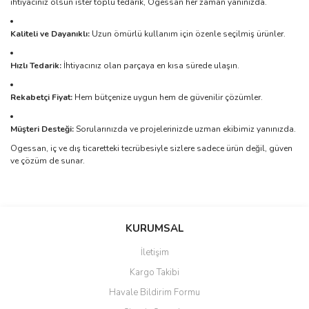
ihtiyacınız olsun ister toplu tedarik, Ogessan her zaman yanınızda.
Kaliteli ve Dayanıklı:
Uzun ömürlü kullanım için özenle seçilmiş ürünler.
Hızlı Tedarik:
İhtiyacınız olan parçaya en kısa sürede ulaşın.
Rekabetçi Fiyat:
Hem bütçenize uygun hem de güvenilir çözümler.
Müşteri Desteği:
Sorularınızda ve projelerinizde uzman ekibimiz yanınızda.
Ogessan, iç ve dış ticaretteki tecrübesiyle sizlere sadece ürün değil, güven
ve çözüm de sunar.
Bu ürünün fiyat bilgisi, resim, ürün açıklamalarında ve diğer
konularda yetersiz gördüğünüz noktaları öneri formunu kullanarak
Bu ürüne ilk yorumu siz yapın!
KURUMSAL
tarafımıza iletebilirsiniz.
Görüş ve önerileriniz için teşekkür ederiz.
İletişim
Yorum Yaz
Kargo Takibi
Ürün resmi kalitesiz, bozuk veya görüntülenemiyor.
Havale Bildirim Formu
Ürün açıklamasında eksik bilgiler bulunuyor.