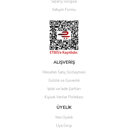
Sipariş Sorgula
Ürün bilgilerinde hatalar bulunuyor.
İletişim Formu
Ürün fiyatı diğer sitelerden daha pahalı.
Bu ürüne benzer farklı alternatifler olmalı.
Gönder
ALIŞVERİŞ
Mesafeli Satış Sözleşmesi
Gizlilik ve Güvenlik
İptal ve İade Şartları
Kişisel Veriler Politikası
ÜYELİK
Yeni Üyelik
Üye Girişi