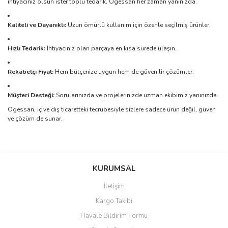
ihtiyacınız olsun ister toplu tedarik, Ogessan her zaman yanınızda.
Kaliteli ve Dayanıklı:
Uzun ömürlü kullanım için özenle seçilmiş ürünler.
Hızlı Tedarik:
İhtiyacınız olan parçaya en kısa sürede ulaşın.
Rekabetçi Fiyat:
Hem bütçenize uygun hem de güvenilir çözümler.
Müşteri Desteği:
Sorularınızda ve projelerinizde uzman ekibimiz yanınızda.
Ogessan, iç ve dış ticaretteki tecrübesiyle sizlere sadece ürün değil, güven
ve çözüm de sunar.
Bu ürünün fiyat bilgisi, resim, ürün açıklamalarında ve diğer
konularda yetersiz gördüğünüz noktaları öneri formunu kullanarak
Bu ürüne ilk yorumu siz yapın!
KURUMSAL
tarafımıza iletebilirsiniz.
Görüş ve önerileriniz için teşekkür ederiz.
İletişim
Yorum Yaz
Kargo Takibi
Ürün resmi kalitesiz, bozuk veya görüntülenemiyor.
Havale Bildirim Formu
Ürün açıklamasında eksik bilgiler bulunuyor.