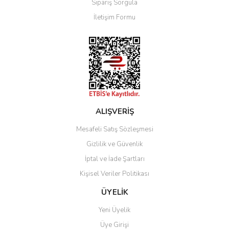
Sipariş Sorgula
Ürün bilgilerinde hatalar bulunuyor.
İletişim Formu
Ürün fiyatı diğer sitelerden daha pahalı.
Bu ürüne benzer farklı alternatifler olmalı.
Gönder
ALIŞVERİŞ
Mesafeli Satış Sözleşmesi
Gizlilik ve Güvenlik
İptal ve İade Şartları
Kişisel Veriler Politikası
ÜYELİK
Yeni Üyelik
Üye Girişi