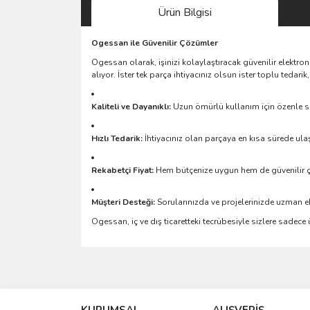
Ürün Bilgisi
Ogessan ile Güvenilir Çözümler
Ogessan olarak, işinizi kolaylaştıracak güvenilir elektro
alıyor. İster tek parça ihtiyacınız olsun ister toplu teda
Kaliteli ve Dayanıklı:
Uzun ömürlü kullanım için özenle se
Hızlı Tedarik:
İhtiyacınız olan parçaya en kısa sürede ulaş
Rekabetçi Fiyat:
Hem bütçenize uygun hem de güvenilir 
Müşteri Desteği:
Sorularınızda ve projelerinizde uzman e
Ogessan, iç ve dış ticaretteki tecrübesiyle sizlere sadec
Bu ürünün fiyat bilgisi, resim, ürün açıklamalarında 
Görüş ve önerileriniz için teşekkür ederiz.
KURUMSAL
ALIŞVERİŞ