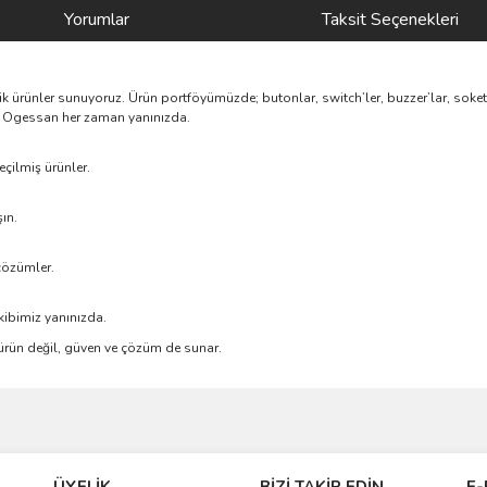
Yorumlar
Taksit Seçenekleri
nik ürünler sunuyoruz. Ürün portföyümüzde; butonlar, switch’ler, buzzer’lar, soke
rik, Ogessan her zaman yanınızda.
çilmiş ürünler.
ın.
çözümler.
kibimiz yanınızda.
e ürün değil, güven ve çözüm de sunar.
ve diğer konularda yetersiz gördüğünüz noktaları öneri formunu kullanarak taraf
Bu ürüne ilk yorumu siz yapın!
ÜYELİK
BİZİ TAKİP EDİN
E-