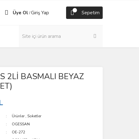
Üye Ol
Giriş Yap
Sepetim
/
S 2Lİ BASMALI BEYAZ
ET)
L
Ürünler
,
Soketler
OGESSAN
OE-272