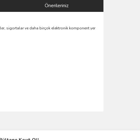
Önerileriniz
tler, sigortalar ve daha birçok elektronik komponent yer
ımıza iletebilirsiniz.
Bültene Kayıt Ol!