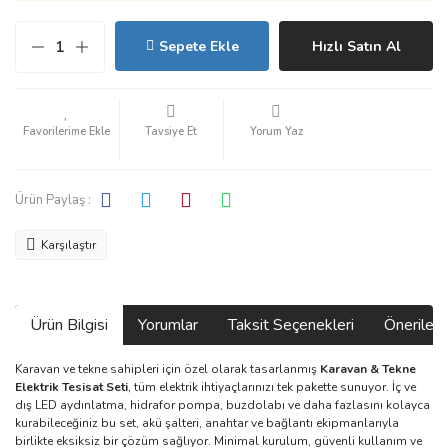
Sepete Ekle
Hızlı Satın Al
Tavsiye Et
Yorum Yaz
Ürün Paylaş :
Karşılaştır
Ürün Bilgisi
Yorumlar
Taksit Seçenekleri
Önerilerin
Karavan ve tekne sahipleri için özel olarak tasarlanmış
Karavan & Tekne
Elektrik Tesisat Seti
, tüm elektrik ihtiyaçlarınızı tek pakette sunuyor. İç ve
dış LED aydınlatma, hidrafor pompa, buzdolabı ve daha fazlasını kolayca
kurabileceğiniz bu set, akü şalteri, anahtar ve bağlantı ekipmanlarıyla
birlikte eksiksiz bir çözüm sağlıyor. Minimal kurulum, güvenli kullanım ve