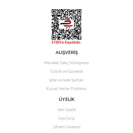
Bu ürüne benzer farklı alternatifler olmalı.
Gönder
ALIŞVERİŞ
Mesafeli Satış Sözleşmesi
Gizlilik ve Güvenlik
İptal ve İade Şartları
Kişisel Veriler Politikası
ÜYELİK
Yeni Üyelik
Üye Girişi
Şifremi Unuttum