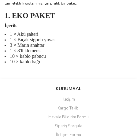
tüm elektrik sisteminiz için pratik bir paket.
1. EKO PAKET
İçerik
1 × Akü şalteri
1 × Bıçak sigorta yuvası
3 × Marin anahtar
1 × 8'li klemens
10 × kablo pabucu
10 × kablo bağı
Bu ürünün fiyat bilgisi, resim, ürün açıklamalarında ve diğer
konularda yetersiz gördüğünüz noktaları öneri formunu kullanarak
Bu ürüne ilk yorumu siz yapın!
KURUMSAL
tarafımıza iletebilirsiniz.
Görüş ve önerileriniz için teşekkür ederiz.
İletişim
Yorum Yaz
Kargo Takibi
Ürün resmi kalitesiz, bozuk veya görüntülenemiyor.
Havale Bildirim Formu
Ürün açıklamasında eksik bilgiler bulunuyor.
Sipariş Sorgula
Ürün bilgilerinde hatalar bulunuyor.
İletişim Formu
Ürün fiyatı diğer sitelerden daha pahalı.