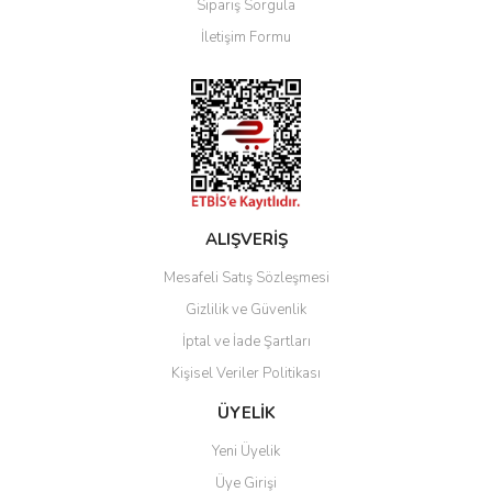
Sipariş Sorgula
Ürün bilgilerinde hatalar bulunuyor.
İletişim Formu
Ürün fiyatı diğer sitelerden daha pahalı.
Bu ürüne benzer farklı alternatifler olmalı.
Gönder
ALIŞVERİŞ
Mesafeli Satış Sözleşmesi
Gizlilik ve Güvenlik
İptal ve İade Şartları
Kişisel Veriler Politikası
ÜYELİK
Yeni Üyelik
Üye Girişi