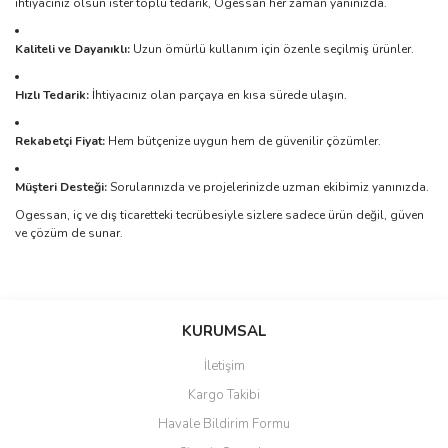
ihtiyacınız olsun ister toplu tedarik, Ogessan her zaman yanınızda.
Kaliteli ve Dayanıklı:
Uzun ömürlü kullanım için özenle seçilmiş ürünler.
Hızlı Tedarik:
İhtiyacınız olan parçaya en kısa sürede ulaşın.
Rekabetçi Fiyat:
Hem bütçenize uygun hem de güvenilir çözümler.
Müşteri Desteği:
Sorularınızda ve projelerinizde uzman ekibimiz yanınızda.
Ogessan, iç ve dış ticaretteki tecrübesiyle sizlere sadece ürün değil, güven
ve çözüm de sunar.
Bu ürünün fiyat bilgisi, resim, ürün açıklamalarında ve diğer
konularda yetersiz gördüğünüz noktaları öneri formunu kullanarak
Bu ürüne ilk yorumu siz yapın!
KURUMSAL
tarafımıza iletebilirsiniz.
Görüş ve önerileriniz için teşekkür ederiz.
İletişim
Yorum Yaz
Kargo Takibi
Ürün resmi kalitesiz, bozuk veya görüntülenemiyor.
Havale Bildirim Formu
Ürün açıklamasında eksik bilgiler bulunuyor.