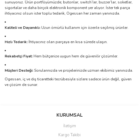
sunuyoruz. Ürün portföyümüzde; butonlar, switch’ler, buzzer’lar, soketler,
sigortalar ve daha birçok elektronik komponent yer alıyor. İster tek parça
ihtiyacınız olsun ister toplu tedarik, Ogessan her zaman yanınızda.
Kaliteli ve Dayanıklı:
Uzun ömürlü kullanım için özenle seçilmiş ürünler.
Hızlı Tedarik:
İhtiyacınız olan parçaya en kısa sürede ulaşın.
Rekabetçi Fiyat:
Hem bütçenize uygun hem de güvenilir çözümler.
Müşteri Desteği:
Sorularınızda ve projelerinizde uzman ekibimiz yanınızda.
Ogessan, iç ve dış ticaretteki tecrübesiyle sizlere sadece ürün değil, güven
ve çözüm de sunar.
Bu ürünün fiyat bilgisi, resim, ürün açıklamalarında ve diğer
konularda yetersiz gördüğünüz noktaları öneri formunu kullanarak
Bu ürüne ilk yorumu siz yapın!
KURUMSAL
tarafımıza iletebilirsiniz.
Görüş ve önerileriniz için teşekkür ederiz.
İletişim
Yorum Yaz
Kargo Takibi
Ürün resmi kalitesiz, bozuk veya görüntülenemiyor.