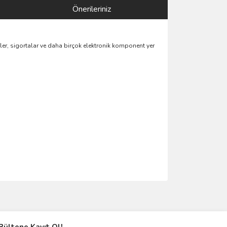
Önerileriniz
tler, sigortalar ve daha birçok elektronik komponent yer
ımıza iletebilirsiniz.
Bültene Kayıt Ol!