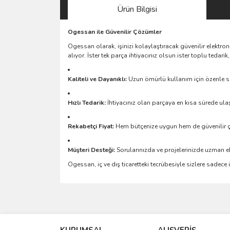
Ürün Bilgisi
Ogessan ile Güvenilir Çözümler
Ogessan olarak, işinizi kolaylaştıracak güvenilir elektro
alıyor. İster tek parça ihtiyacınız olsun ister toplu teda
Kaliteli ve Dayanıklı:
Uzun ömürlü kullanım için özenle se
Hızlı Tedarik:
İhtiyacınız olan parçaya en kısa sürede ulaş
Rekabetçi Fiyat:
Hem bütçenize uygun hem de güvenilir 
Müşteri Desteği:
Sorularınızda ve projelerinizde uzman e
Ogessan, iç ve dış ticaretteki tecrübesiyle sizlere sadec
Bu ürünün fiyat bilgisi, resim, ürün açıklamalarında 
Görüş ve önerileriniz için teşekkür ederiz.
KURUMSAL
ALIŞVERİŞ