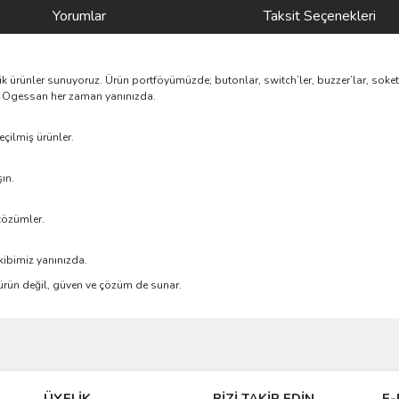
Yorumlar
Taksit Seçenekleri
nik ürünler sunuyoruz. Ürün portföyümüzde; butonlar, switch’ler, buzzer’lar, soke
rik, Ogessan her zaman yanınızda.
çilmiş ürünler.
ın.
çözümler.
kibimiz yanınızda.
e ürün değil, güven ve çözüm de sunar.
ve diğer konularda yetersiz gördüğünüz noktaları öneri formunu kullanarak taraf
Bu ürüne ilk yorumu siz yapın!
ÜYELİK
BİZİ TAKİP EDİN
E-