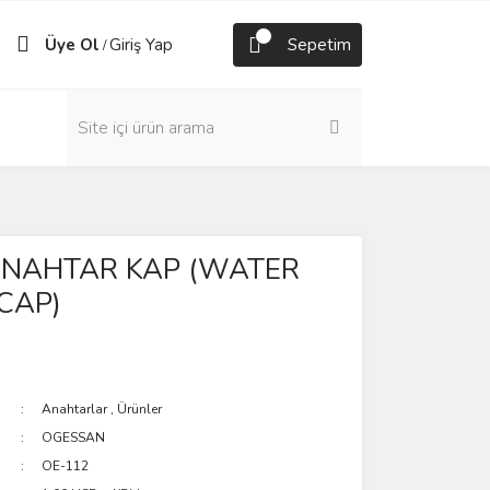
Üye Ol
Giriş Yap
Sepetim
/
ANAHTAR KAP (WATER
CAP)
Anahtarlar
,
Ürünler
OGESSAN
OE-112