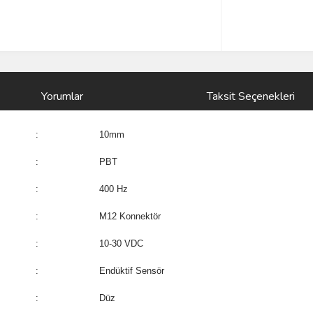
Yorumlar
Taksit Seçenekleri
:
10mm
:
PBT
:
400 Hz
:
M12 Konnektör
:
10-30 VDC
:
Endüktif Sensör
:
Düz