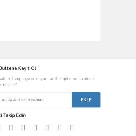
ımıza iletebilirsiniz.
Bültene Kayıt Ol!
satları, kampanya ve duyuruları ile ilgili e-posta almak
er misiniz?
EKLE
zi Takip Edin