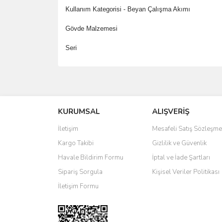
Kullanım Kategorisi - Beyan Çalışma Akımı
Gövde Malzemesi
Seri
Bu ürünün fiyat bilgisi, resim, ürün açıklamalarında 
Görüş ve önerileriniz için teşekkür ederiz.
KURUMSAL
ALIŞVERİŞ
Ürün resmi kalitesiz, bozuk veya görüntülenemiyo
Ürün açıklamasında eksik bilgiler bulunuyor.
İletişim
Mesafeli Satış Sözleşme
Ürün bilgilerinde hatalar bulunuyor.
Kargo Takibi
Gizlilik ve Güvenlik
Ürün fiyatı diğer sitelerden daha pahalı.
Havale Bildirim Formu
İptal ve İade Şartları
Bu ürüne benzer farklı alternatifler olmalı.
Sipariş Sorgula
Kişisel Veriler Politikası
İletişim Formu