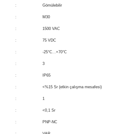
:
Gömülebilir
:
M30
:
1500 VAC
:
75 VDC
:
-25°C…+70°C
:
3
:
IP65
:
<%15 Sr (etkin çalışma mesafesi)
:
1
:
<0,1 Sr
:
PNP-NC
:
VAR