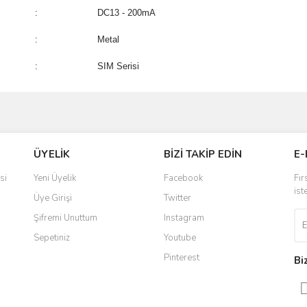
:
DC13 - 200mA
:
Metal
:
SIM Serisi
ve diğer konularda yetersiz gördüğünüz noktaları öneri formunu kullanarak taraf
Bu ürüne ilk yorumu siz yapın!
ÜYELİK
BİZİ TAKİP EDİN
E-
r.
Yorum Yaz
si
Yeni Üyelik
Facebook
Fır
ist
Üye Girişi
Twitter
Şifremi Unuttum
Instagram
Sepetiniz
Youtube
Pinterest
Bi