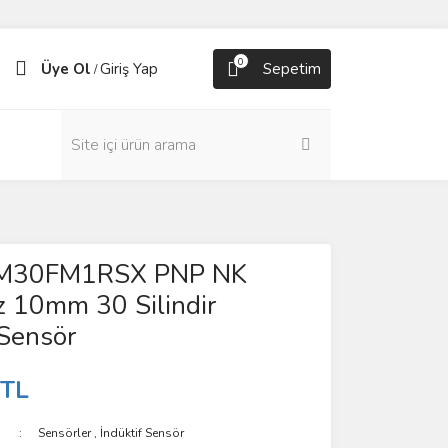
0
Üye Ol
Giriş Yap
Sepetim
/
IM30FM1RSX PNP NK
 10mm 30 Silindir
 Sensör
 TL
Sensörler
,
İndüktif Sensör