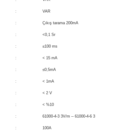
:
VAR
:
Çıkış tarama 200mA
:
<0,1 Sr
:
≤100 ms
:
< 15 mA
:
≤0,5mA
:
< 1mA
:
< 2 V
:
< %10
:
61000-4-3 3V/m -- 61000-4-6 3
:
100A