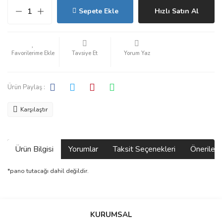
Sepete Ekle
Hızlı Satın Al
Tavsiye Et
Yorum Yaz
Ürün Paylaş :
Karşılaştır
Ürün Bilgisi
Yorumlar
Taksit Seçenekleri
Önerilerin
*pano tutacağı dahil değildir.
Bu ürünün fiyat bilgisi, resim, ürün açıklamalarında ve diğer
konularda yetersiz gördüğünüz noktaları öneri formunu kullanarak
Bu ürüne ilk yorumu siz yapın!
KURUMSAL
tarafımıza iletebilirsiniz.