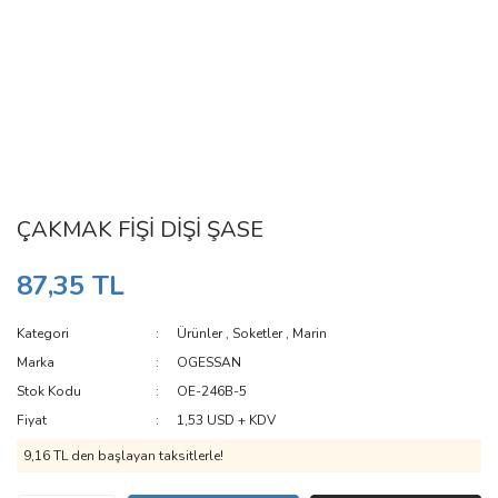
ÇAKMAK FİŞİ DİŞİ ŞASE
87,35 TL
Kategori
Ürünler
,
Soketler
,
Marin
Marka
OGESSAN
Stok Kodu
OE-246B-5
Fiyat
1,53 USD + KDV
9,16 TL den başlayan taksitlerle!