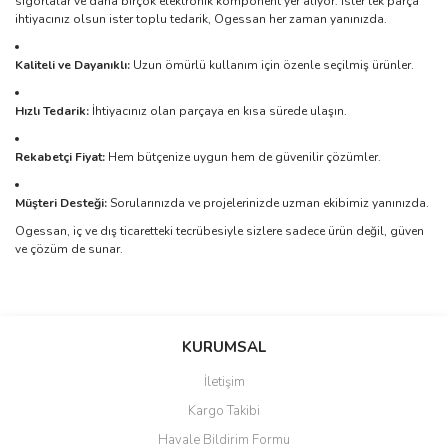
sigortalar ve daha birçok elektronik komponent yer alıyor. İster tek parça
ihtiyacınız olsun ister toplu tedarik, Ogessan her zaman yanınızda.
Kaliteli ve Dayanıklı:
Uzun ömürlü kullanım için özenle seçilmiş ürünler.
Hızlı Tedarik:
İhtiyacınız olan parçaya en kısa sürede ulaşın.
Rekabetçi Fiyat:
Hem bütçenize uygun hem de güvenilir çözümler.
Müşteri Desteği:
Sorularınızda ve projelerinizde uzman ekibimiz yanınızda.
Ogessan, iç ve dış ticaretteki tecrübesiyle sizlere sadece ürün değil, güven
ve çözüm de sunar.
Bu ürünün fiyat bilgisi, resim, ürün açıklamalarında ve diğer
konularda yetersiz gördüğünüz noktaları öneri formunu kullanarak
Bu ürüne ilk yorumu siz yapın!
KURUMSAL
tarafımıza iletebilirsiniz.
Görüş ve önerileriniz için teşekkür ederiz.
İletişim
Yorum Yaz
Kargo Takibi
Ürün resmi kalitesiz, bozuk veya görüntülenemiyor.
Havale Bildirim Formu
Ürün açıklamasında eksik bilgiler bulunuyor.