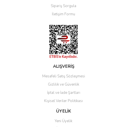
Sipariş Sorgula
Ürün bilgilerinde hatalar bulunuyor.
İletişim Formu
Ürün fiyatı diğer sitelerden daha pahalı.
Bu ürüne benzer farklı alternatifler olmalı.
Gönder
ALIŞVERİŞ
Mesafeli Satış Sözleşmesi
Gizlilik ve Güvenlik
İptal ve İade Şartları
Kişisel Veriler Politikası
ÜYELİK
Yeni Üyelik