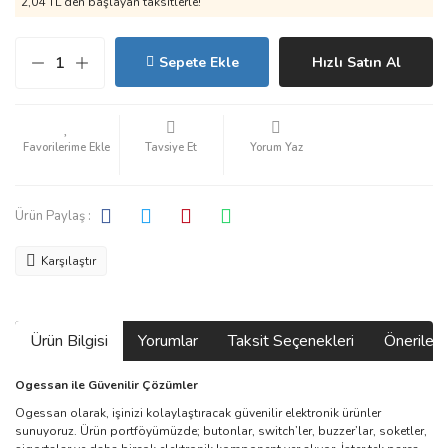
2,04 TL den başlayan taksitlerle!
Sepete Ekle
Hızlı Satın Al
Tavsiye Et
Yorum Yaz
Ürün Paylaş :
Karşılaştır
Ürün Bilgisi
Yorumlar
Taksit Seçenekleri
Önerilerin
Ogessan ile Güvenilir Çözümler
Ogessan olarak, işinizi kolaylaştıracak güvenilir elektronik ürünler
sunuyoruz. Ürün portföyümüzde; butonlar, switch’ler, buzzer’lar, soketler,