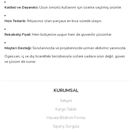
Kaliteli ve Dayanıklı:
Uzun ömürlü kullanım için özenle seçilmiş ürünler.
Hızlı Tedarik:
İhtiyacınız olan parçaya en kısa sürede ulaşın.
Rekabetçi Fiyat:
Hem bütçenize uygun hem de güvenilir çözümler.
Müşteri Desteği:
Sorularınızda ve projelerinizde uzman ekibimiz yanınızda.
Ogessan, iç ve dış ticaretteki tecrübesiyle sizlere sadece ürün değil, güven
ve çözüm de sunar.
Bu ürünün fiyat bilgisi, resim, ürün açıklamalarında ve diğer
konularda yetersiz gördüğünüz noktaları öneri formunu kullanarak
Bu ürüne ilk yorumu siz yapın!
KURUMSAL
tarafımıza iletebilirsiniz.
Görüş ve önerileriniz için teşekkür ederiz.
İletişim
Yorum Yaz
Kargo Takibi
Ürün resmi kalitesiz, bozuk veya görüntülenemiyor.
Havale Bildirim Formu
Ürün açıklamasında eksik bilgiler bulunuyor.
Sipariş Sorgula
Ürün bilgilerinde hatalar bulunuyor.