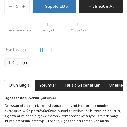
Sepete Ekle
Hızlı Satın Al
Tavsiye Et
Yorum Yaz
Ürün Paylaş :
Karşılaştır
Ürün Bilgisi
Yorumlar
Taksit Seçenekleri
Önerilerin
Ogessan ile Güvenilir Çözümler
Ogessan olarak, işinizi kolaylaştıracak güvenilir elektronik ürünler
sunuyoruz. Ürün portföyümüzde; butonlar, switch’ler, buzzer’lar, soketler,
sigortalar ve daha birçok elektronik komponent yer alıyor. İster tek parça
ihtiyacınız olsun ister toplu tedarik, Ogessan her zaman yanınızda.