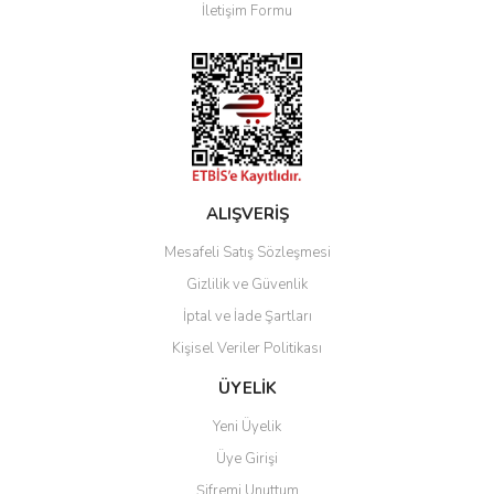
İletişim Formu
Ürün fiyatı diğer sitelerden daha pahalı.
Bu ürüne benzer farklı alternatifler olmalı.
Gönder
ALIŞVERİŞ
Mesafeli Satış Sözleşmesi
Gizlilik ve Güvenlik
İptal ve İade Şartları
Kişisel Veriler Politikası
ÜYELİK
Yeni Üyelik
Üye Girişi
Şifremi Unuttum