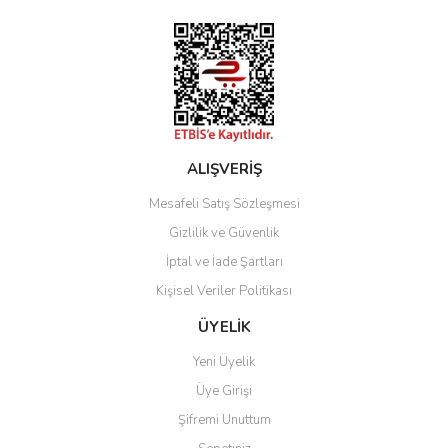
Bu ürüne benzer farklı alternatifler olmalı.
Gönder
ALIŞVERİŞ
Mesafeli Satış Sözleşmesi
Gizlilik ve Güvenlik
İptal ve İade Şartları
Kişisel Veriler Politikası
ÜYELİK
Yeni Üyelik
Üye Girişi
Şifremi Unuttum