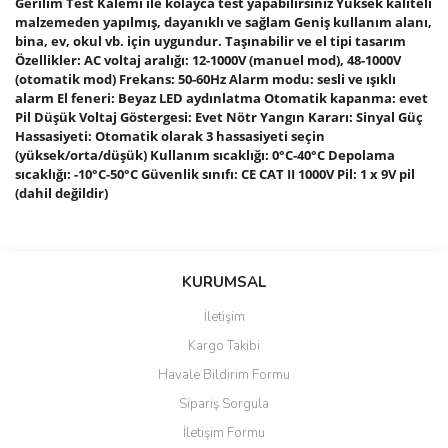
Gerilim Test Kalemi ile kolayca test yapabilirsiniz Yüksek kaliteli
malzemeden yapılmış, dayanıklı ve sağlam Geniş kullanım alanı,
bina, ev, okul vb. için uygundur. Taşınabilir ve el tipi tasarım
Özellikler: AC voltaj aralığı: 12-1000V (manuel mod), 48-1000V
(otomatik mod) Frekans: 50-60Hz Alarm modu: sesli ve ışıklı
alarm El feneri: Beyaz LED aydınlatma Otomatik kapanma: evet
Pil Düşük Voltaj Göstergesi: Evet Nötr Yangın Kararı: Sinyal Güç
Hassasiyeti: Otomatik olarak 3 hassasiyeti seçin
(yüksek/orta/düşük) Kullanım sıcaklığı: 0°C-40°C Depolama
sıcaklığı: -10°C-50°C Güvenlik sınıfı: CE CAT II 1000V Pil: 1 x 9V pil
(dahil değildir)
Bu ürünün fiyat bilgisi, resim, ürün açıklamalarında ve diğer
konularda yetersiz gördüğünüz noktaları öneri formunu kullanarak
Bu ürüne ilk yorumu siz yapın!
KURUMSAL
tarafımıza iletebilirsiniz.
Görüş ve önerileriniz için teşekkür ederiz.
İletişim
Yorum Yaz
Kargo Takibi
Ürün resmi kalitesiz, bozuk veya görüntülenemiyor.
Havale Bildirim Formu
Ürün açıklamasında eksik bilgiler bulunuyor.
Sipariş Sorgula
Ürün bilgilerinde hatalar bulunuyor.
İletişim Formu
Ürün fiyatı diğer sitelerden daha pahalı.