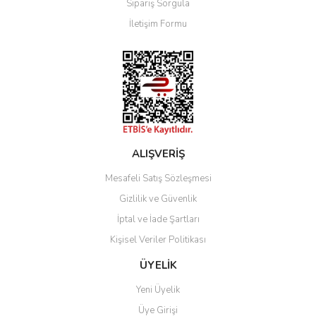
Sipariş Sorgula
Ürün bilgilerinde hatalar bulunuyor.
İletişim Formu
Ürün fiyatı diğer sitelerden daha pahalı.
Bu ürüne benzer farklı alternatifler olmalı.
Gönder
ALIŞVERİŞ
Mesafeli Satış Sözleşmesi
Gizlilik ve Güvenlik
İptal ve İade Şartları
Kişisel Veriler Politikası
ÜYELİK
Yeni Üyelik
Üye Girişi