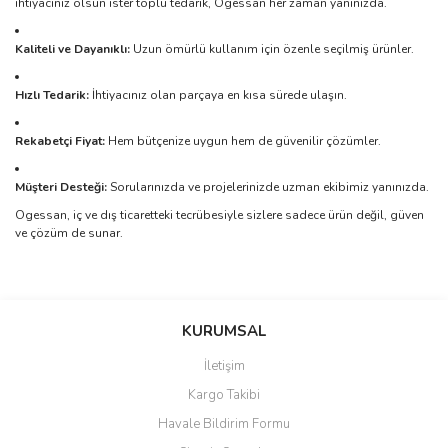
ihtiyacınız olsun ister toplu tedarik, Ogessan her zaman yanınızda.
Kaliteli ve Dayanıklı:
Uzun ömürlü kullanım için özenle seçilmiş ürünler.
Hızlı Tedarik:
İhtiyacınız olan parçaya en kısa sürede ulaşın.
Rekabetçi Fiyat:
Hem bütçenize uygun hem de güvenilir çözümler.
Müşteri Desteği:
Sorularınızda ve projelerinizde uzman ekibimiz yanınızda.
Ogessan, iç ve dış ticaretteki tecrübesiyle sizlere sadece ürün değil, güven
ve çözüm de sunar.
Bu ürünün fiyat bilgisi, resim, ürün açıklamalarında ve diğer
konularda yetersiz gördüğünüz noktaları öneri formunu kullanarak
Bu ürüne ilk yorumu siz yapın!
KURUMSAL
tarafımıza iletebilirsiniz.
Görüş ve önerileriniz için teşekkür ederiz.
İletişim
Yorum Yaz
Kargo Takibi
Ürün resmi kalitesiz, bozuk veya görüntülenemiyor.
Havale Bildirim Formu
Ürün açıklamasında eksik bilgiler bulunuyor.