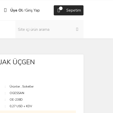
Üye Ol
Giriş Yap
Sepetim
/
JAK ÜÇGEN
Ürünler
,
Soketler
OGESSAN
OE-238D
0,27 USD + KDV