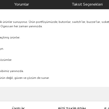
Yorumlar
Taksit Seçenekleri
nik ürünler sunuyoruz. Ürün portföyümüzde; butonlar, switch’ler, buzzer’lar, soke
rik, Ogessan her zaman yanınızda.
çilmiş ürünler.
ın.
çözümler.
kibimiz yanınızda.
e ürün değil, güven ve çözüm de sunar.
ve diğer konularda yetersiz gördüğünüz noktaları öneri formunu kullanarak taraf
Bu ürüne ilk yorumu siz yapın!
ÜYELİK
BİZİ TAKİP EDİN
E-