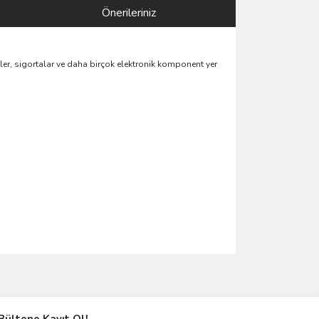
Önerileriniz
tler, sigortalar ve daha birçok elektronik komponent yer
ımıza iletebilirsiniz.
Bültene Kayıt Ol!