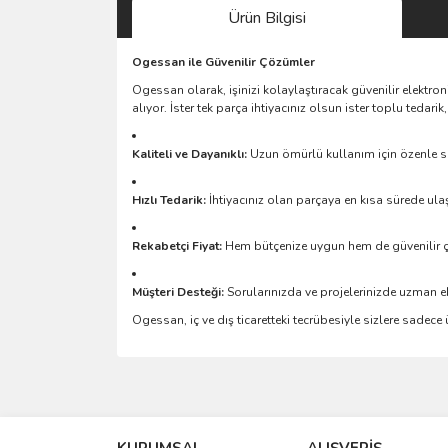
Ürün Bilgisi
Ogessan ile Güvenilir Çözümler
Ogessan olarak, işinizi kolaylaştıracak güvenilir elektro
alıyor. İster tek parça ihtiyacınız olsun ister toplu teda
Kaliteli ve Dayanıklı:
Uzun ömürlü kullanım için özenle se
Hızlı Tedarik:
İhtiyacınız olan parçaya en kısa sürede ulaş
Rekabetçi Fiyat:
Hem bütçenize uygun hem de güvenilir 
Müşteri Desteği:
Sorularınızda ve projelerinizde uzman e
Ogessan, iç ve dış ticaretteki tecrübesiyle sizlere sadec
Bu ürünün fiyat bilgisi, resim, ürün açıklamalarında 
Görüş ve önerileriniz için teşekkür ederiz.
KURUMSAL
ALIŞVERİŞ