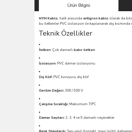
Ürün Bilgisi
NYM Kablo
, halk arasında
antigron kablo
olarak da bili
bu iletkenler PVC izolasyon ile kaplanarak dış kısmında e
Teknik Özellikler
İletken:
Çok damarlı
bakır iletken
İzolasyon:
PVC damar izolasyonu
Dış Kılıf:
PVC koruyucu dış kılıf
Gerilim Değeri:
300 / 500 V
Çalışma Sıcaklığı:
Maksimum 70°C
Damar Sayıları:
2, 3, 4 ve 5 damarlı seçenekler
Renk Standardı:
Sarı-yeşil (toprak), mavi (nötr), kahvereng