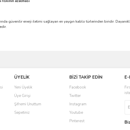
a riskinin azalması
rında güvenilir enerji iletimi sağlayan en yaygın kablo türlerinden biridir. Dayanı
edir.
ve diğer konularda yetersiz gördüğünüz noktaları öneri formunu kullanarak taraf
Bu ürüne ilk yorumu siz yapın!
ÜYELİK
BİZİ TAKİP EDİN
E-
r.
Yorum Yaz
si
Yeni Üyelik
Facebook
Fır
ist
Üye Girişi
Twitter
Şifremi Unuttum
Instagram
Sepetiniz
Youtube
Pinterest
Bi