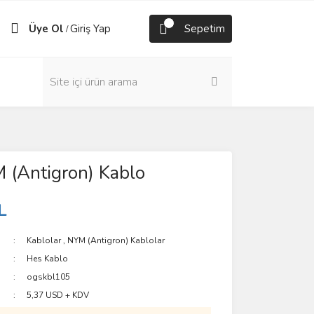
Üye Ol
Giriş Yap
Sepetim
/
 (Antigron) Kablo
L
Kablolar
,
NYM (Antigron) Kablolar
Hes Kablo
ogskbl105
5,37 USD + KDV