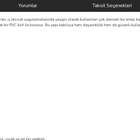
Yorumlar
Taksit Seçenekleri
nen, iç tesisat uygulamalarında yaygın olarak kullanılan çok damarlı bir enerji ka
k bir PVC kılıf ile korunur. Bu yapı kabloya hem dayanıklılık hem de güvenli kull
i, siyah ve gri faz renkleri