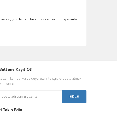
klı yapısı, çok damarlı tasarımı ve kolay montaj avantajı
ımıza iletebilirsiniz.
Bültene Kayıt Ol!
satları, kampanya ve duyuruları ile ilgili e-posta almak
er misiniz?
EKLE
zi Takip Edin