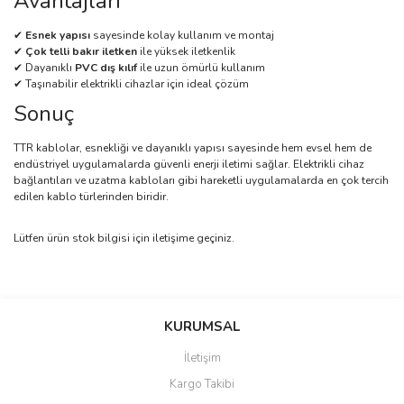
Avantajları
✔
Esnek yapısı
sayesinde kolay kullanım ve montaj
✔
Çok telli bakır iletken
ile yüksek iletkenlik
✔ Dayanıklı
PVC dış kılıf
ile uzun ömürlü kullanım
✔ Taşınabilir elektrikli cihazlar için ideal çözüm
Sonuç
TTR kablolar, esnekliği ve dayanıklı yapısı sayesinde hem evsel hem de
endüstriyel uygulamalarda güvenli enerji iletimi sağlar. Elektrikli cihaz
bağlantıları ve uzatma kabloları gibi hareketli uygulamalarda en çok tercih
edilen kablo türlerinden biridir.
Lütfen ürün stok bilgisi için iletişime geçiniz.
Bu ürünün fiyat bilgisi, resim, ürün açıklamalarında ve diğer
konularda yetersiz gördüğünüz noktaları öneri formunu kullanarak
Bu ürüne ilk yorumu siz yapın!
KURUMSAL
tarafımıza iletebilirsiniz.
Görüş ve önerileriniz için teşekkür ederiz.
İletişim
Yorum Yaz
Kargo Takibi
Ürün resmi kalitesiz, bozuk veya görüntülenemiyor.