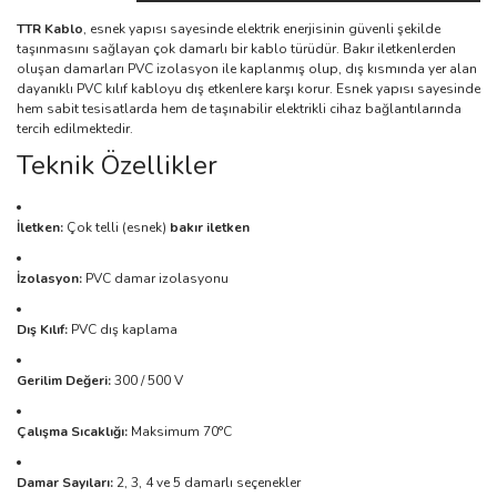
TTR Kablo
, esnek yapısı sayesinde elektrik enerjisinin güvenli şekilde
taşınmasını sağlayan çok damarlı bir kablo türüdür. Bakır iletkenlerden
oluşan damarları PVC izolasyon ile kaplanmış olup, dış kısmında yer alan
dayanıklı PVC kılıf kabloyu dış etkenlere karşı korur. Esnek yapısı sayesinde
hem sabit tesisatlarda hem de taşınabilir elektrikli cihaz bağlantılarında
tercih edilmektedir.
Teknik Özellikler
İletken:
Çok telli (esnek)
bakır iletken
İzolasyon:
PVC damar izolasyonu
Dış Kılıf:
PVC dış kaplama
Gerilim Değeri:
300 / 500 V
Çalışma Sıcaklığı:
Maksimum 70°C
Damar Sayıları:
2, 3, 4 ve 5 damarlı seçenekler