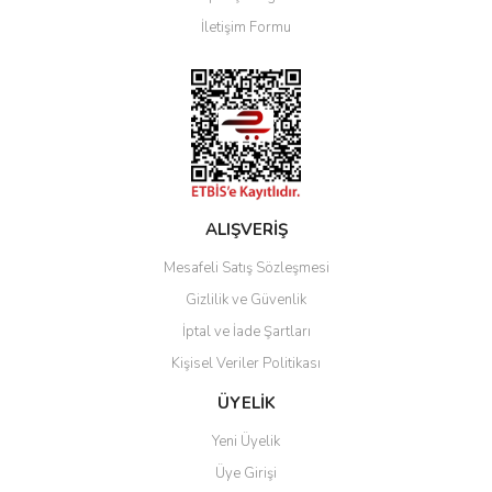
Ürün bilgilerinde hatalar bulunuyor.
İletişim Formu
Ürün fiyatı diğer sitelerden daha pahalı.
Bu ürüne benzer farklı alternatifler olmalı.
Gönder
ALIŞVERİŞ
Mesafeli Satış Sözleşmesi
Gizlilik ve Güvenlik
İptal ve İade Şartları
Kişisel Veriler Politikası
ÜYELİK
Yeni Üyelik
Üye Girişi