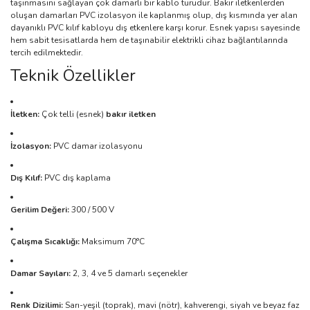
taşınmasını sağlayan çok damarlı bir kablo türüdür. Bakır iletkenlerden
oluşan damarları PVC izolasyon ile kaplanmış olup, dış kısmında yer alan
dayanıklı PVC kılıf kabloyu dış etkenlere karşı korur. Esnek yapısı sayesinde
hem sabit tesisatlarda hem de taşınabilir elektrikli cihaz bağlantılarında
tercih edilmektedir.
Teknik Özellikler
İletken:
Çok telli (esnek)
bakır iletken
İzolasyon:
PVC damar izolasyonu
Dış Kılıf:
PVC dış kaplama
Gerilim Değeri:
300 / 500 V
Çalışma Sıcaklığı:
Maksimum 70°C
Damar Sayıları:
2, 3, 4 ve 5 damarlı seçenekler
Renk Dizilimi:
Sarı-yeşil (toprak), mavi (nötr), kahverengi, siyah ve beyaz faz