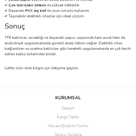
✔
Çok telli bakır iletken
ile yüksek iletkenlik
✔ Dayanıklı
PVC dış kılıf
ile uzun ömürlü kullanım
✔ Taşınabilir elektrikli cihazlar için ideal çözüm
Sonuç
TTR kablolar, esnekliği ve dayanıklı yapısı sayesinde hem evsel hem de
endüstriyel uygulamalarda güvenli enerji iletimi sağlar. Elektrikli cihaz
bağlantıları ve uzatma kabloları gibi hareketli uygulamalarda en çok tercih
edilen kablo türlerinden biridir.
Lütfen ürün stok bilgisi için iletişime geçiniz.
Bu ürünün fiyat bilgisi, resim, ürün açıklamalarında ve diğer
konularda yetersiz gördüğünüz noktaları öneri formunu kullanarak
Bu ürüne ilk yorumu siz yapın!
KURUMSAL
tarafımıza iletebilirsiniz.
Görüş ve önerileriniz için teşekkür ederiz.
İletişim
Yorum Yaz
Kargo Takibi
Ürün resmi kalitesiz, bozuk veya görüntülenemiyor.
Havale Bildirim Formu
Ürün açıklamasında eksik bilgiler bulunuyor.
Sipariş Sorgula