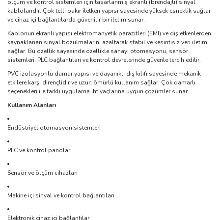
ölçüm ve kontrol sistemleri için tasarlanmış ekranlı (brendajlı) sinyal
kablolarıdır. Çok telli bakır iletken yapısı sayesinde yüksek esneklik sağlar
ve cihaz içi bağlantılarda güvenilir bir iletim sunar.
Kablonun ekranlı yapısı elektromanyetik parazitleri (EMI) ve dış etkenlerden
kaynaklanan sinyal bozulmalarını azaltarak stabil ve kesintisiz veri iletimi
sağlar. Bu özellik sayesinde özellikle sanayi otomasyonu, sensör
sistemleri, PLC bağlantıları ve kontrol devrelerinde güvenle tercih edilir.
PVC izolasyonlu damar yapısı ve dayanıklı dış kılıfı sayesinde mekanik
etkilere karşı dirençlidir ve uzun ömürlü kullanım sağlar. Çok damarlı
seçenekleri ile farklı uygulama ihtiyaçlarına uygun çözümler sunar.
Kullanım Alanları
Endüstriyel otomasyon sistemleri
PLC ve kontrol panoları
Sensör ve ölçüm cihazları
Makine içi sinyal ve kontrol bağlantıları
Elektronik cihaz içi bağlantılar