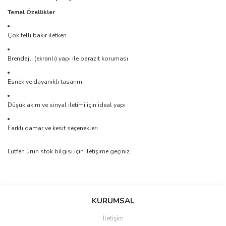
Temel Özellikler
Çok telli bakır iletken
Brendajlı (ekranlı) yapı ile parazit koruması
Esnek ve dayanıklı tasarım
Düşük akım ve sinyal iletimi için ideal yapı
Farklı damar ve kesit seçenekleri
Lütfen ürün stok bilgisi için iletişime geçiniz.
Bu ürünün fiyat bilgisi, resim, ürün açıklamalarında ve diğer
konularda yetersiz gördüğünüz noktaları öneri formunu kullanarak
Bu ürüne ilk yorumu siz yapın!
KURUMSAL
tarafımıza iletebilirsiniz.
Görüş ve önerileriniz için teşekkür ederiz.
İletişim