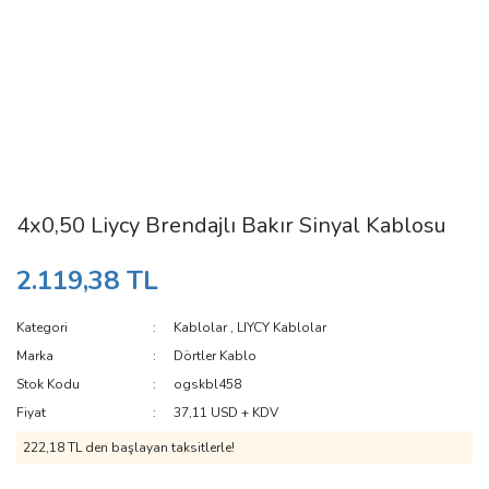
4x0,50 Liycy Brendajlı Bakır Sinyal Kablosu
2.119,38 TL
Kategori
Kablolar
,
LIYCY Kablolar
Marka
Dörtler Kablo
Stok Kodu
ogskbl458
Fiyat
37,11 USD + KDV
222,18 TL den başlayan taksitlerle!