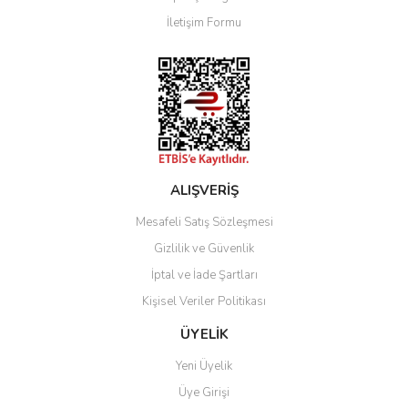
Ürün bilgilerinde hatalar bulunuyor.
İletişim Formu
Ürün fiyatı diğer sitelerden daha pahalı.
Bu ürüne benzer farklı alternatifler olmalı.
Gönder
ALIŞVERİŞ
Mesafeli Satış Sözleşmesi
Gizlilik ve Güvenlik
İptal ve İade Şartları
Kişisel Veriler Politikası
ÜYELİK
Yeni Üyelik
Üye Girişi