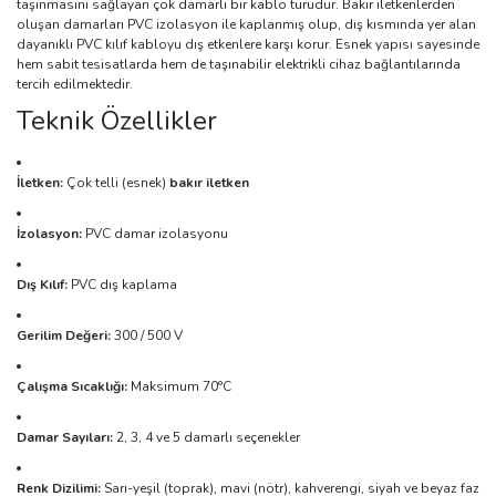
taşınmasını sağlayan çok damarlı bir kablo türüdür. Bakır iletkenlerden
oluşan damarları PVC izolasyon ile kaplanmış olup, dış kısmında yer alan
dayanıklı PVC kılıf kabloyu dış etkenlere karşı korur. Esnek yapısı sayesinde
hem sabit tesisatlarda hem de taşınabilir elektrikli cihaz bağlantılarında
tercih edilmektedir.
Teknik Özellikler
İletken:
Çok telli (esnek)
bakır iletken
İzolasyon:
PVC damar izolasyonu
Dış Kılıf:
PVC dış kaplama
Gerilim Değeri:
300 / 500 V
Çalışma Sıcaklığı:
Maksimum 70°C
Damar Sayıları:
2, 3, 4 ve 5 damarlı seçenekler
Renk Dizilimi:
Sarı-yeşil (toprak), mavi (nötr), kahverengi, siyah ve beyaz faz