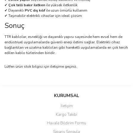
✔
Çok telli bakır iletken
ile yüksek iletkenlik
✔ Dayanıklı
PVC dış kılıf
ile uzun ömürlü kullanım
✔ Taşınabilir elektrikli cihazlar için ideal çözüm
Sonuç
TTR kablolar, esnekliği ve dayanıklı yapısı sayesinde hem evsel hem de
endüstriyel uygulamalarda güvenli enerji iletimi sağlar. Elektrikli cihaz
bağlantıları ve uzatma kabloları gibi hareketli uygulamalarda en çok tercih
edilen kablo türlerinden biridir.
Lütfen ürün stok bilgisi için iletişime geçiniz.
Bu ürünün fiyat bilgisi, resim, ürün açıklamalarında ve diğer
konularda yetersiz gördüğünüz noktaları öneri formunu kullanarak
Bu ürüne ilk yorumu siz yapın!
KURUMSAL
tarafımıza iletebilirsiniz.
Görüş ve önerileriniz için teşekkür ederiz.
İletişim
Yorum Yaz
Kargo Takibi
Ürün resmi kalitesiz, bozuk veya görüntülenemiyor.
Havale Bildirim Formu
Ürün açıklamasında eksik bilgiler bulunuyor.
Sipariş Sorgula