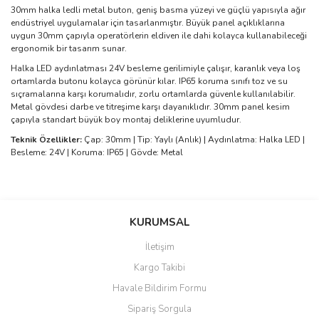
30mm halka ledli metal buton, geniş basma yüzeyi ve güçlü yapısıyla ağır
endüstriyel uygulamalar için tasarlanmıştır. Büyük panel açıklıklarına
uygun 30mm çapıyla operatörlerin eldiven ile dahi kolayca kullanabileceği
ergonomik bir tasarım sunar.
Halka LED aydınlatması 24V besleme gerilimiyle çalışır, karanlık veya loş
ortamlarda butonu kolayca görünür kılar. IP65 koruma sınıfı toz ve su
sıçramalarına karşı korumalıdır, zorlu ortamlarda güvenle kullanılabilir.
Metal gövdesi darbe ve titreşime karşı dayanıklıdır. 30mm panel kesim
çapıyla standart büyük boy montaj deliklerine uyumludur.
Teknik Özellikler:
Çap: 30mm | Tip: Yaylı (Anlık) | Aydınlatma: Halka LED |
Besleme: 24V | Koruma: IP65 | Gövde: Metal
Bu ürünün fiyat bilgisi, resim, ürün açıklamalarında ve diğer
konularda yetersiz gördüğünüz noktaları öneri formunu kullanarak
Bu ürüne ilk yorumu siz yapın!
KURUMSAL
tarafımıza iletebilirsiniz.
Görüş ve önerileriniz için teşekkür ederiz.
İletişim
Yorum Yaz
Kargo Takibi
Ürün resmi kalitesiz, bozuk veya görüntülenemiyor.
Havale Bildirim Formu
Ürün açıklamasında eksik bilgiler bulunuyor.
Sipariş Sorgula
Ürün bilgilerinde hatalar bulunuyor.