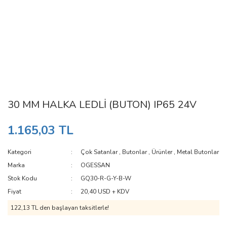
30 MM HALKA LEDLİ (BUTON) IP65 24V
1.165,03 TL
Kategori
Çok Satanlar
,
Butonlar
,
Ürünler
,
Metal Butonlar
Marka
OGESSAN
Stok Kodu
GQ30-R-G-Y-B-W
Fiyat
20,40 USD + KDV
122,13 TL den başlayan taksitlerle!