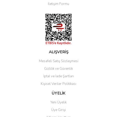
İletişim Formu
Ürün fiyatı diğer sitelerden daha pahalı.
Bu ürüne benzer farklı alternatifler olmalı.
Gönder
ALIŞVERİŞ
Mesafeli Satış Sözleşmesi
Gizlilik ve Güvenlik
İptal ve İade Şartları
Kişisel Veriler Politikası
ÜYELİK
Yeni Üyelik
Üye Girişi