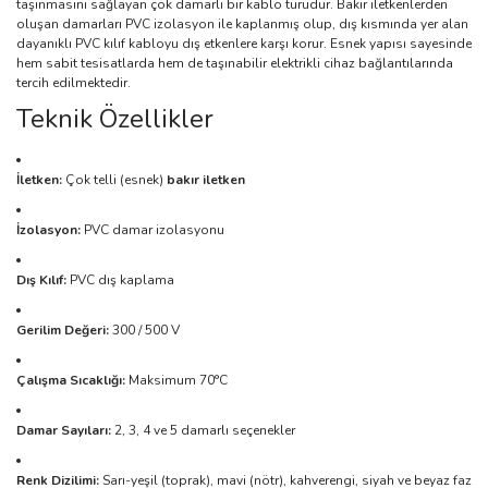
taşınmasını sağlayan çok damarlı bir kablo türüdür. Bakır iletkenlerden
oluşan damarları PVC izolasyon ile kaplanmış olup, dış kısmında yer alan
dayanıklı PVC kılıf kabloyu dış etkenlere karşı korur. Esnek yapısı sayesinde
hem sabit tesisatlarda hem de taşınabilir elektrikli cihaz bağlantılarında
tercih edilmektedir.
Teknik Özellikler
İletken:
Çok telli (esnek)
bakır iletken
İzolasyon:
PVC damar izolasyonu
Dış Kılıf:
PVC dış kaplama
Gerilim Değeri:
300 / 500 V
Çalışma Sıcaklığı:
Maksimum 70°C
Damar Sayıları:
2, 3, 4 ve 5 damarlı seçenekler
Renk Dizilimi:
Sarı-yeşil (toprak), mavi (nötr), kahverengi, siyah ve beyaz faz