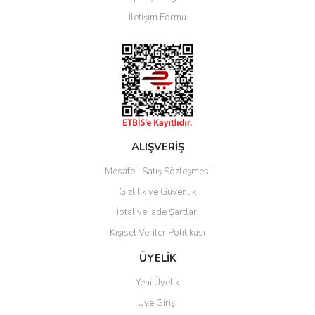
Ürün bilgilerinde hatalar bulunuyor.
İletişim Formu
Ürün fiyatı diğer sitelerden daha pahalı.
Bu ürüne benzer farklı alternatifler olmalı.
Gönder
ALIŞVERİŞ
Mesafeli Satış Sözleşmesi
Gizlilik ve Güvenlik
İptal ve İade Şartları
Kişisel Veriler Politikası
ÜYELİK
Yeni Üyelik
Üye Girişi