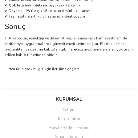
✔
Çok telli bakır iletken
ile yüksek iletkenlik
✔ Dayanıklı
PVC dış kılıf
ile uzun ömürlü kullanım
✔ Taşınabilir elektrikli cihazlar için ideal çözüm
Sonuç
TTR kablolar, esnekliği ve dayanıklı yapısı sayesinde hem evsel hem de
endüstriyel uygulamalarda güvenli enerji iletimi sağlar. Elektrikli cihaz
bağlantıları ve uzatma kabloları gibi hareketli uygulamalarda en çok tercih
edilen kablo türlerinden biridir.
Lütfen ürün stok bilgisi için iletişime geçiniz.
Bu ürünün fiyat bilgisi, resim, ürün açıklamalarında ve diğer
konularda yetersiz gördüğünüz noktaları öneri formunu kullanarak
Bu ürüne ilk yorumu siz yapın!
KURUMSAL
tarafımıza iletebilirsiniz.
Görüş ve önerileriniz için teşekkür ederiz.
İletişim
Yorum Yaz
Kargo Takibi
Ürün resmi kalitesiz, bozuk veya görüntülenemiyor.
Havale Bildirim Formu
Ürün açıklamasında eksik bilgiler bulunuyor.
Sipariş Sorgula