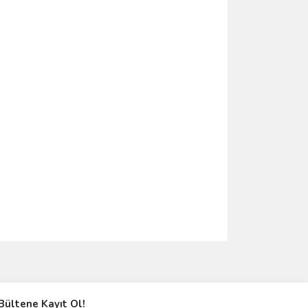
ımıza iletebilirsiniz.
Bültene Kayıt Ol!