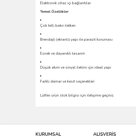
Elektronik cihaz içi bağlantılar
Temel Özellikler
Çok telli bakır iletken
Brendajlı (ekranlı) yapı ile parazit koruması
Esnek ve dayanıklı tasarım
Düşük akım ve sinyal iletimi için ideal yapı
Farklı damar ve kesit seçenekleri
Lütfen ürün stok bilgisi için iletişime geçiniz.
Bu ürünün fiyat bilgisi, resim, ürün açıklamalarında 
Görüş ve önerileriniz için teşekkür ederiz.
KURUMSAL
ALIŞVERİŞ
Ürün resmi kalitesiz, bozuk veya görüntülenemiyo