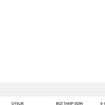
ve diğer konularda yetersiz gördüğünüz noktaları öneri formunu kullanarak taraf
Bu ürüne ilk yorumu siz yapın!
ÜYELİK
BİZİ TAKİP EDİN
E-
r.