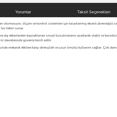
Yorumlar
Taksit Seçenekleri
en otomasyon, ölçüm ve kontrol sistemleri için tasarlanmış ekranlı (brendajlı) sin
 bir iletim sunar.
ve dış etkenlerden kaynaklanan sinyal bozulmalarını azaltarak stabil ve kesintisiz 
l devrelerinde güvenle tercih edilir.
sinde mekanik etkilere karşı dirençlidir ve uzun ömürlü kullanım sağlar. Çok damar